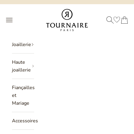
Passer au contenu
Philippe Tournaire
RECHERCHE
PANIER
Menu
Joaillerie
Haute
joaillerie
Fiançailles
et
Mariage
Accessoires