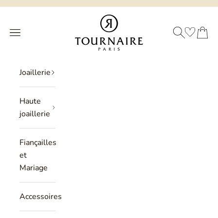
Passer au contenu
Philippe Tournaire
RECHERCHE
PANIER
Menu
Joaillerie
Haute
joaillerie
Fiançailles
et
Mariage
Accessoires