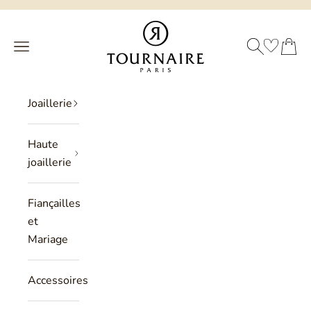
Passer au contenu
Philippe Tournaire
RECHERCHE
PANIER
Menu
Joaillerie
Haute
joaillerie
Fiançailles
et
Mariage
Accessoires