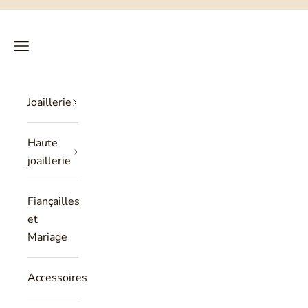
Passer au contenu
Philippe Tournaire
RECHERCHE
PANIER
Menu
Joaillerie
Haute
joaillerie
Fiançailles
et
Mariage
Accessoires