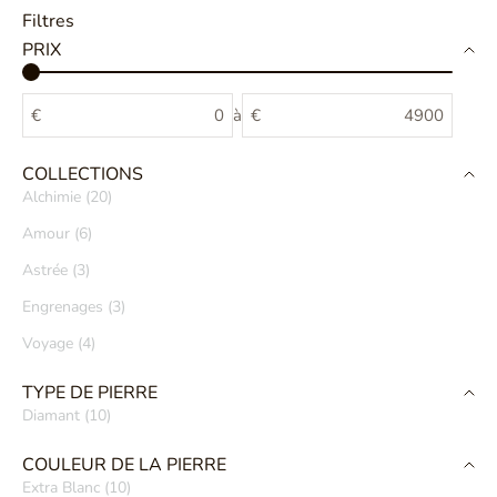
Filtres
PRIX
€
à
€
COLLECTIONS
Alchimie (20)
Amour (6)
Astrée (3)
Engrenages (3)
Voyage (4)
TYPE DE PIERRE
Diamant (10)
COULEUR DE LA PIERRE
Extra Blanc (10)