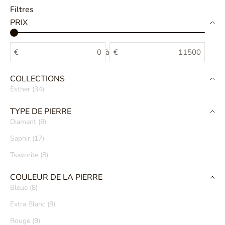
Filtres
PRIX
€
à
€
COLLECTIONS
Esther (34)
TYPE DE PIERRE
Diamant (8)
Saphir (17)
Tsavorite (8)
COULEUR DE LA PIERRE
Bleue (8)
Extra Blanc (8)
Rouge (9)