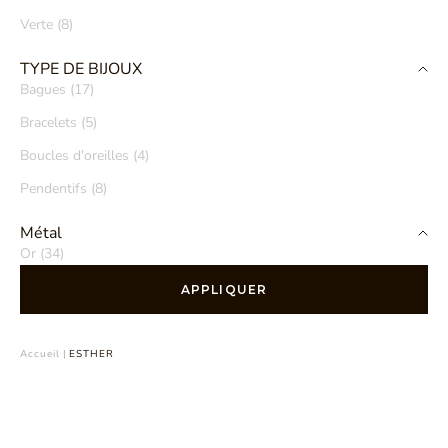
Verte (8)
TYPE DE BIJOUX
Bagues (17)
Bracelets (5)
Boucles d'oreilles (4)
Pendentifs (8)
Métal
Or (34)
APPLIQUER
Accueil
|
ESTHER