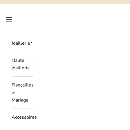
Passer au contenu
Philippe Tournaire
RECHERCHE
PANIER
Menu
Joaillerie
Haute
joaillerie
Fiançailles
et
Mariage
Accessoires