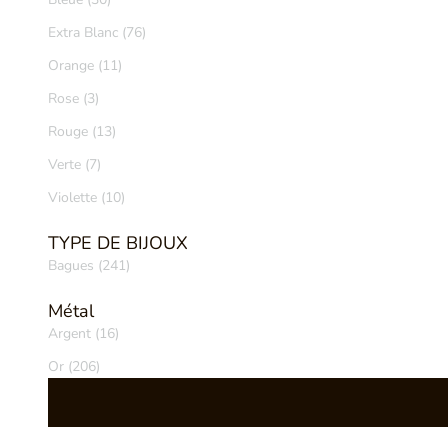
Extra Blanc (76)
Orange (11)
Rose (3)
Rouge (13)
Verte (7)
Violette (10)
TYPE DE BIJOUX
Bagues (241)
Métal
Argent (16)
Or (206)