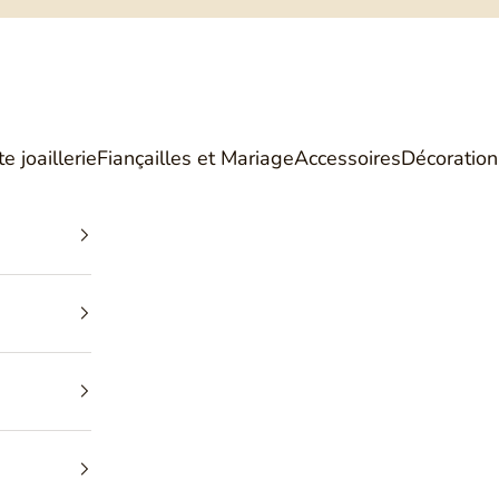
Philippe Tournaire
e joaillerie
Fiançailles et Mariage
Accessoires
Décoration