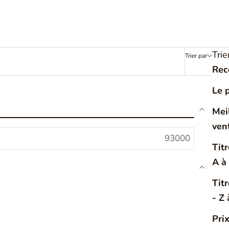
Trie
Trier par
Filtrer
Rec
Le 
Mei
ven
Titr
A à
Tit
- Z 
Pri