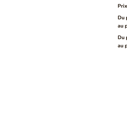
Pri
Du 
au 
Du 
au 