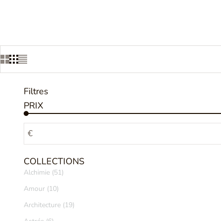
Filtres
PRIX
€
COLLECTIONS
Alchimie (51)
Amour (10)
Architecture (19)