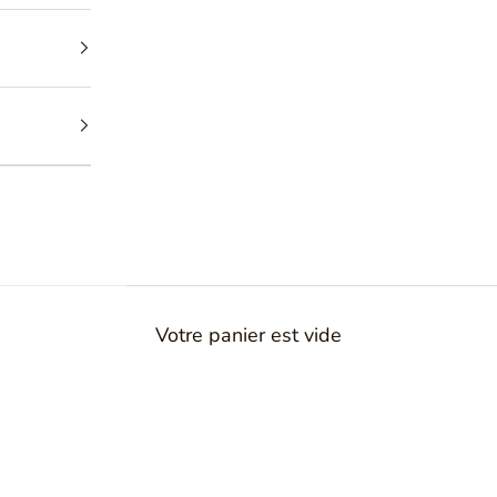
 Maison
ques, chaque
tée par
.
Votre panier est vide