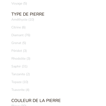
Voyage (5)
TYPE DE PIERRE
Améthyste (10)
Citrine (6)
Diamant (76)
Grenat (5)
Péridot (3)
Rhodolite (3)
Saphir (31)
Tanzanite (2)
Topaze (10)
Tsavorite (4)
COULEUR DE LA PIERRE
Bleue (30)