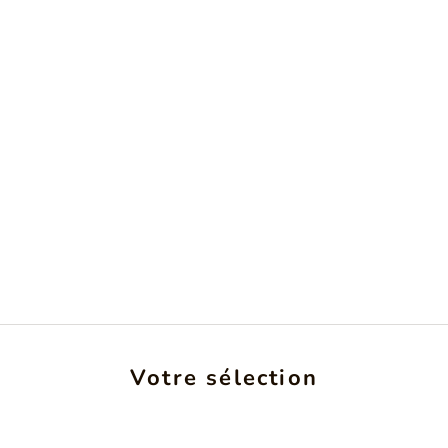
son amour
La collection Lock & Love offre...
Lire la suite
Votre sélection