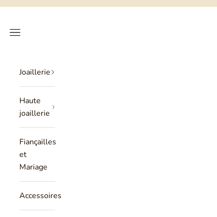
Passer au contenu
Philippe Tournaire
RECHERCHE
PANIER
Menu
Joaillerie
Haute
joaillerie
Fiançailles
et
Mariage
Accessoires