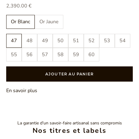
Prix de vente
2,390.00 €
Or Blanc
Or Jaune
47
48
49
50
51
52
53
54
55
56
57
58
59
60
AJOUTER AU PANIER
En savoir plus
La garantie d'un savoir-faire artisanal sans compromis
Nos titres et labels