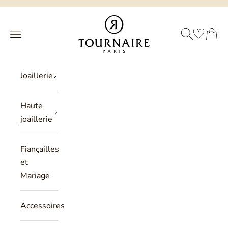
Passer au contenu
Philippe Tournaire
RECHERCHE
PANIER
Menu
Joaillerie
Haute
joaillerie
Fiançailles
et
Mariage
Accessoires