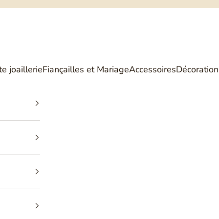
Philippe Tournaire
e joaillerie
Fiançailles et Mariage
Accessoires
Décoration