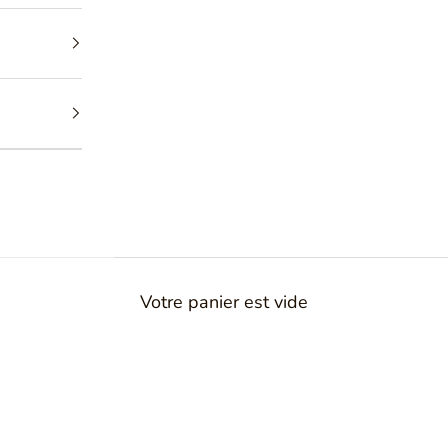
es pour les
alliances,
 uniques et
e plaisir.
Des
l que soit
iquement pour
Votre panier est vide