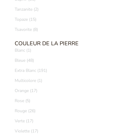
Tanzanite (2)
Topaze (15)
Tsavorite (8)
COULEUR DE LA PIERRE
Blanc (1)
Bleue (48)
Extra Blanc (191)
Multicolore (1)
Orange (17)
Rose (5)
Rouge (26)
Verte (17)
Violette (17)