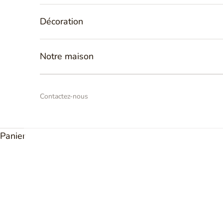
Bijoux Femme
Décoration
Découvrez
nos collections de
bijoux de créateur
s
pensé
femmes
. Une large palette de bijoux comme
nos
bagues, 
Notre maison
bracelets,
pendentifs
... Nous vous proposons des
bijoux
d'exception
, en or et en argent, à offrir ou pour vous fair
modèles classiques aux créations les plus originales, que
votre style, il y aura toujours un bijou Tournaire fait un
Contactez-nous
vous !
Panier