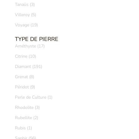
Tanaüs (3)
Villeroy (5)
Voyage (19)
TYPE DE PIERRE
Améthyste (17)
Citrine (10)
Diamant (191)
Grenat (8)
Péridot (9)
Perle de Culture (1)
Rhodolite (3)
Rubellite (2)
Rubis (1)
Saphir (56)