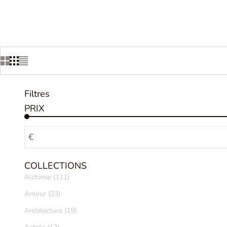
Filtres
PRIX
€
COLLECTIONS
Alchimie (111)
Amour (23)
Architecture (19)