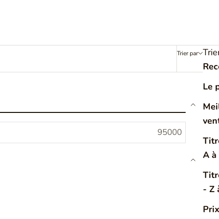
Trie
Trier par
Filtrer
Rec
Le 
Mei
ven
Titr
A à
Tit
- Z 
Pri