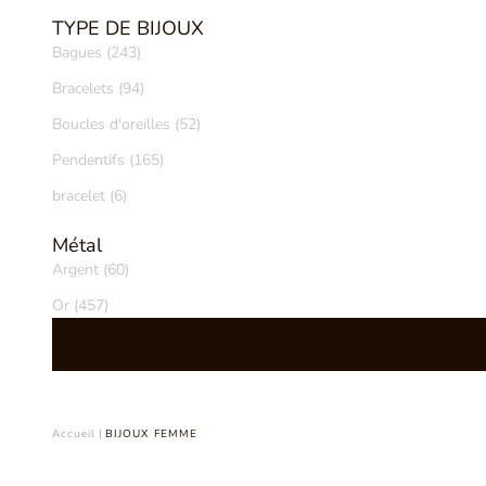
TYPE DE BIJOUX
Bagues (243)
Bracelets (94)
Boucles d'oreilles (52)
Pendentifs (165)
bracelet (6)
Métal
Argent (60)
Or (457)
Accueil
|
BIJOUX FEMME