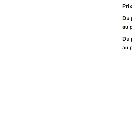
Pri
Du 
au 
Du 
au 