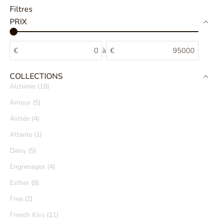
Filtres
PRIX
€
à
€
COLLECTIONS
Alchimie (18)
Amour (5)
Astrée (4)
Atlante (1)
Daisy (5)
Engrenages (4)
Esther (8)
Free (2)
French Kiss (11)