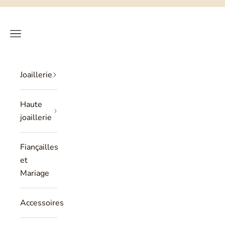
Passer au contenu
Philippe Tournaire
RECHERCHE
PANIER
Menu
Joaillerie
Haute
joaillerie
Fiançailles
et
Mariage
Accessoires