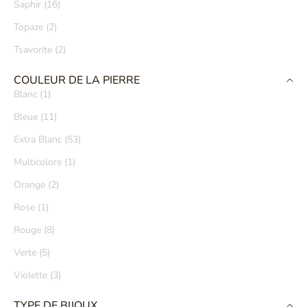
Saphir (16)
Topaze (2)
Tsavorite (2)
COULEUR DE LA PIERRE
Blanc (1)
Bleue (11)
Extra Blanc (53)
Multicolore (1)
Orange (2)
Rose (1)
Rouge (8)
Verte (5)
Violette (3)
TYPE DE BIJOUX