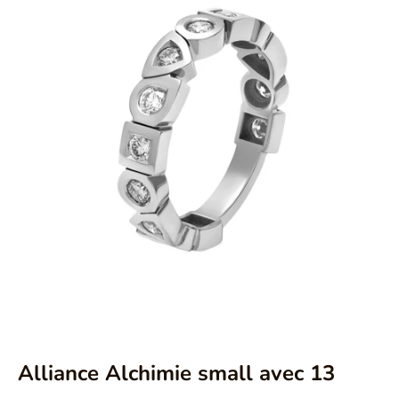
Aller à l'élément 1
Aller à l'élément 2
Alliance Alchimie small avec 13