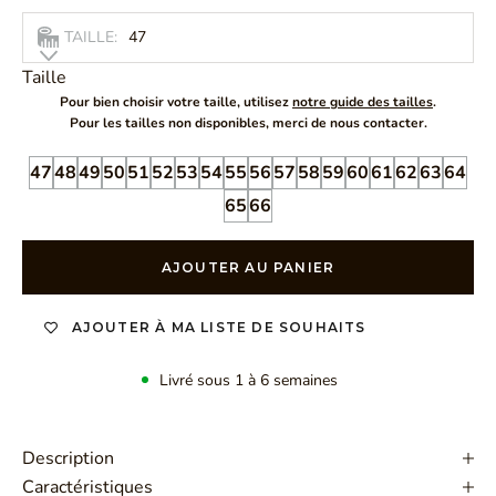
TAILLE:
47
Taille
Pour bien choisir votre taille, utilisez
notre guide des tailles
.
Pour les tailles non disponibles, merci de nous contacter.
47
48
49
50
51
52
53
54
55
56
57
58
59
60
61
62
63
64
65
66
AJOUTER AU PANIER
AJOUTER À MA LISTE DE SOUHAITS
Livré sous 1 à 6 semaines
Description
Caractéristiques