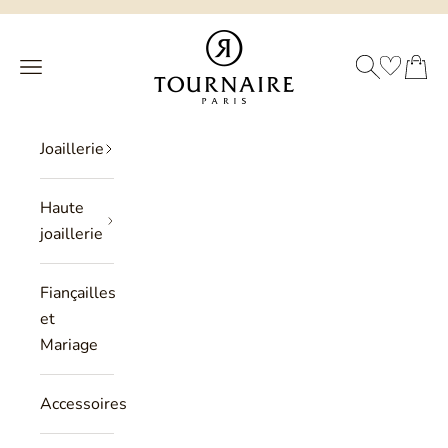
Passer au contenu
Philippe Tournaire
RECHERCHE
PANIER
Menu
Joaillerie
Haute
joaillerie
Fiançailles
et
Mariage
Accessoires