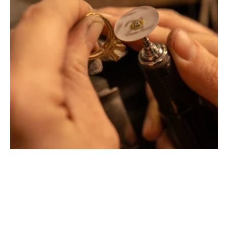
Montbrison, Lyon, Paris
Philippe & mathieu tournaire
Créateurs joailliers, révolutionnent les codes de la
joaillerie traditionnelle en y apportant des formes et des
couleurs hors du commun. Au delà des modes, la
Maison Tournaire a forgé son style de caractère et
d'élévation en puisant dans ses voyages ainsi que ses
différentes rencontres.
La Maison Tournaire qui a ouvert ses portes en 1984 à
Montbrison, en France, propose aujourd'hui ces bijoux
dans le centre ville de Lyon Rue Childebert, proche de la
place bellecour et à Paris sur la célèbre Place Vendôme.
La Maison de joaillerie vous propose aussi à Montbrison,
Lyon et Paris l'ensemble de ces services de réparation
de bijou, transformation de bijou, création de bijou sur
mesure, rachat d'or, estimation de bijou.