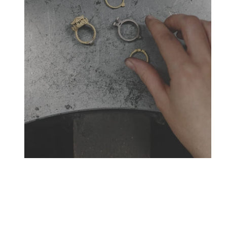
Créateurs joailliers, révolutionnent les codes de l
Tournaire a forgé son style d
La Maison Tournaire qui a ouvert ses portes en 1984 à 
bellecour et à Paris sur la célèbre Place Vendôme. La 
transformat