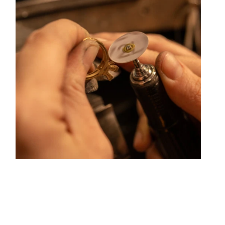
ouleurs hors du commun. Au delà des modes, la Maison
ue ses différentes rencontres.
centre ville de Lyon Rue Childebert, proche de la place
aris l'ensemble de ces services de réparation de bijou,
on de bijou.