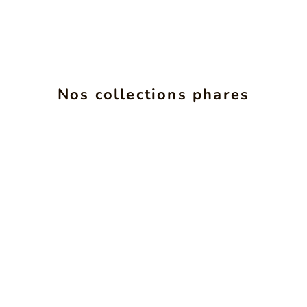
Nos collections phares
INSéPARABLES
VOIR LES PRODUITS