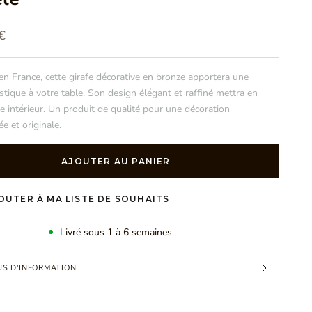
vente
€
en France, cette girafe décorative en bronze apportera une
stique à votre table. Son design élégant et raffiné mettra en
e intérieur. Un produit de qualité pour une décoration
e et originale.
AJOUTER AU PANIER
OUTER À MA LISTE DE SOUHAITS
Livré sous 1 à 6 semaines
US D'INFORMATION