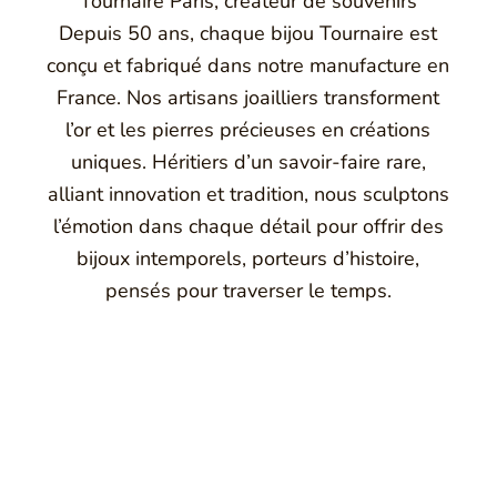
Tournaire Paris, créateur de souvenirs
Depuis 50 ans, chaque bijou Tournaire est
conçu et fabriqué dans notre manufacture en
France. Nos artisans joailliers transforment
l’or et les pierres précieuses en créations
uniques. Héritiers d’un savoir-faire rare,
alliant innovation et tradition, nous sculptons
l’émotion dans chaque détail pour offrir des
bijoux intemporels, porteurs d’histoire,
pensés pour traverser le temps.
Montbrison, Lyon, Paris
Philippe & mathieu tournaire
a joaillerie traditionnelle en y apportant des formes et des c
e caractère et d'élévation en puisant dans ses voyages ainsi q
Montbrison, en France, propose aujourd'hui ces bijoux dans le 
Maison de joaillerie vous propose aussi à Montbrison, Lyon et P
ion de bijou, création de bijou sur mesure, rachat d'or, estimati