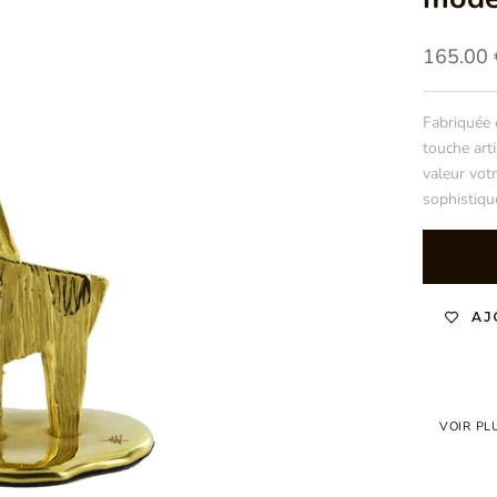
Prix de 
165.00 
Fabriquée 
touche arti
valeur votr
sophistiqué
AJ
VOIR PL