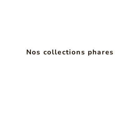
Nos collections phares
INSéPARABLES
VOIR LES PRODUITS