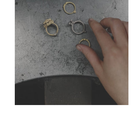
Créateurs joailliers, révolutionnent les codes de l
Tournaire a forgé son style d
La Maison Tournaire qui a ouvert ses portes en 1984 à 
bellecour et à Paris sur la célèbre Place Vendôme. La 