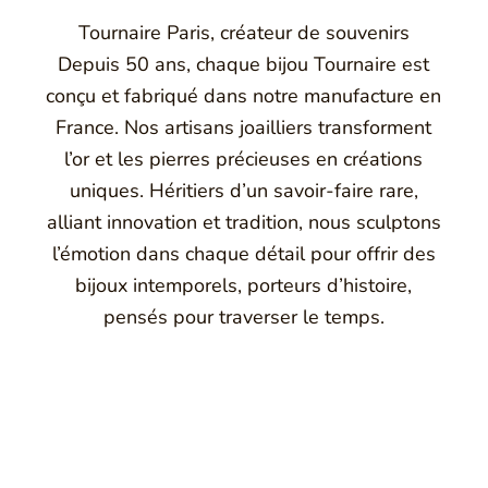
Tournaire Paris, créateur de souvenirs
Depuis 50 ans, chaque bijou Tournaire est
conçu et fabriqué dans notre manufacture en
France. Nos artisans joailliers transforment
l’or et les pierres précieuses en créations
uniques. Héritiers d’un savoir-faire rare,
alliant innovation et tradition, nous sculptons
l’émotion dans chaque détail pour offrir des
bijoux intemporels, porteurs d’histoire,
pensés pour traverser le temps.
Montbrison, Lyon, Paris
Philippe & mathieu tournaire
a joaillerie traditionnelle en y apportant des formes et des c
e caractère et d'élévation en puisant dans ses voyages ainsi q
Montbrison, en France, propose aujourd'hui ces bijoux dans le 
Maison de joaillerie vous propose aussi à Montbrison, Lyon et P