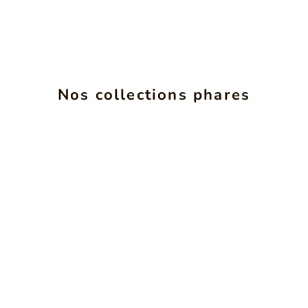
Nos collections phares
INSéPARABLES
VOIR LES PRODUITS