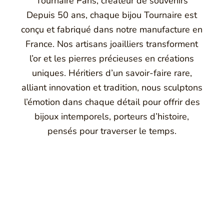
Tournaire Paris, créateur de souvenirs
Depuis 50 ans, chaque bijou Tournaire est
conçu et fabriqué dans notre manufacture en
France. Nos artisans joailliers transforment
l’or et les pierres précieuses en créations
uniques. Héritiers d’un savoir-faire rare,
alliant innovation et tradition, nous sculptons
l’émotion dans chaque détail pour offrir des
bijoux intemporels, porteurs d’histoire,
pensés pour traverser le temps.
Montbrison, Lyon, Paris
Philippe & mathieu tournaire
a joaillerie traditionnelle en y apportant des formes et des c
e caractère et d'élévation en puisant dans ses voyages ainsi q
Montbrison, en France, propose aujourd'hui ces bijoux dans le 
Maison de joaillerie vous propose aussi à Montbrison, Lyon et P
ion de bijou, création de bijou sur mesure, rachat d'or, estimati