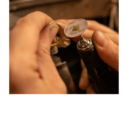
ouleurs hors du commun. Au delà des modes, la Maison
ue ses différentes rencontres.
centre ville de Lyon Rue Childebert, proche de la place
aris l'ensemble de ces services de réparation de bijou,
on de bijou.