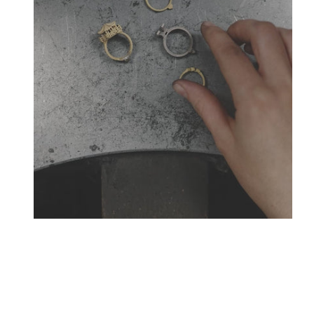
Créateurs joailliers, révolutionnent les codes de l
Tournaire a forgé son style d
La Maison Tournaire qui a ouvert ses portes en 1984 à 
bellecour et à Paris sur la célèbre Place Vendôme. La 
transformat