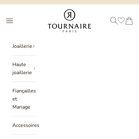
Passer au contenu
Philippe Tournaire
RECHERCHE
PANIER
Menu
Joaillerie
Haute
joaillerie
Fiançailles
et
Mariage
Accessoires