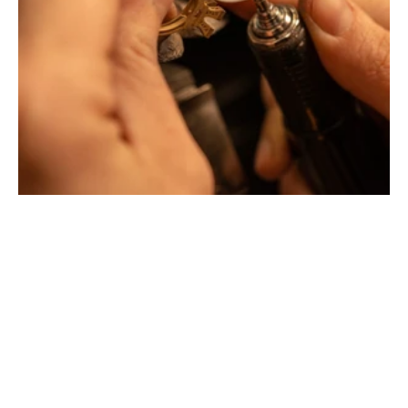
Créateurs joailliers, révolutionnent les codes de la
joaillerie traditionnelle en y apportant des formes et des
couleurs hors du commun. Au delà des modes, la
Maison Tournaire a forgé son style de caractère et
d'élévation en puisant dans ses voyages ainsi que ses
différentes rencontres.
La Maison Tournaire qui a ouvert ses portes en 1984 à
Montbrison, en France, propose aujourd'hui ces bijoux
dans le centre ville de Lyon Rue Childebert, proche de la
place bellecour et à Paris sur la célèbre Place Vendôme.
La Maison de joaillerie vous propose aussi à Montbrison,
Lyon et Paris l'ensemble de ces services de réparation
de bijou, transformation de bijou, création de bijou sur
mesure, rachat d'or, estimation de bijou.
Toutes les créations sont conçues et fabriquées
exclusivement dans notre manufacture en France. Pour
concevoir et façonner leurs bijoux les deux artistes