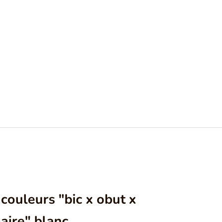
 couleurs "bic x obut x
aire" blanc