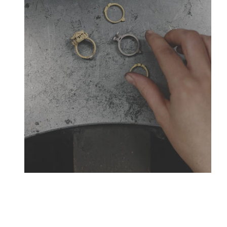
Créateurs joailliers, révolutionnent les codes de l
Tournaire a forgé son style d
La Maison Tournaire qui a ouvert ses portes en 1984 à 
bellecour et à Paris sur la célèbre Place Vendôme. La 