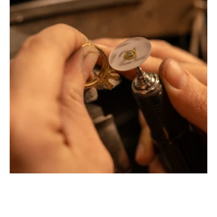
Montbrison, Lyon, Paris
Philippe & mathieu tournaire
Créateurs joailliers, révolutionnent les codes de la
joaillerie traditionnelle en y apportant des formes et des
couleurs hors du commun. Au delà des modes, la
Maison Tournaire a forgé son style de caractère et
d'élévation en puisant dans ses voyages ainsi que ses
différentes rencontres.
La Maison Tournaire qui a ouvert ses portes en 1984 à
Montbrison, en France, propose aujourd'hui ces bijoux
dans le centre ville de Lyon Rue Childebert, proche de la
place bellecour et à Paris sur la célèbre Place Vendôme.
La Maison de joaillerie vous propose aussi à Montbrison,