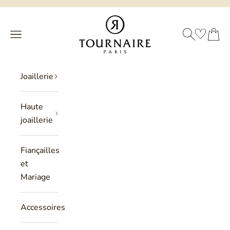
Passer au contenu
Philippe Tournaire
RECHERCHE
PANIER
Menu
Joaillerie
Haute
joaillerie
Fiançailles
et
Mariage
Accessoires