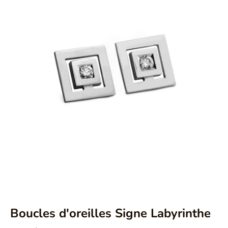
Aller à l'élément 1
Aller à l'élément 2
Boucles d'oreilles Signe Labyrinthe