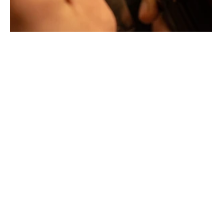
La Maison Tournaire qui a ouvert ses portes en 1984 à
Montbrison, en France, propose aujourd'hui ces bijoux
dans le centre ville de Lyon Rue Childebert, proche de la
place bellecour et à Paris sur la célèbre Place Vendôme.
La Maison de joaillerie vous propose aussi à Montbrison,
Lyon et Paris l'ensemble de ces services de réparation
de bijou, transformation de bijou, création de bijou sur
mesure, rachat d'or, estimation de bijou.
Toutes les créations sont conçues et fabriquées
exclusivement dans notre manufacture en France. Pour
concevoir et façonner leurs bijoux les deux artistes
joailliers utilisent les matériaux les plus nobles (or
jaune, or blanc et or rose) qui peuvent être sertis de
pierres précieuses d'exception sélectionnées par des
joailliers experts.