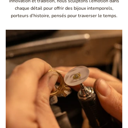
innovation et tradition, nous sculptons l’émotion dans
chaque détail pour offrir des bijoux intemporels,
porteurs d’histoire, pensés pour traverser le temps.
Montbrison, Lyon, Paris
Philippe & mathieu tournaire
Créateurs joailliers, révolutionnent les codes de la
joaillerie traditionnelle en y apportant des formes et des
couleurs hors du commun. Au delà des modes, la
Maison Tournaire a forgé son style de caractère et
d'élévation en puisant dans ses voyages ainsi que ses
différentes rencontres.