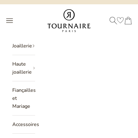
Passer au contenu
Philippe Tournaire
RECHERCHE
PANIER
Menu
Joaillerie
Haute
joaillerie
Fiançailles
et
Mariage
Accessoires