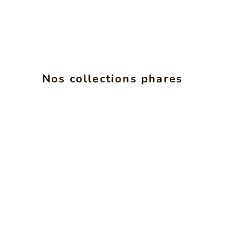
ALCHIMIE
INS
Nos collections phares
VOIR LES PRODUITS