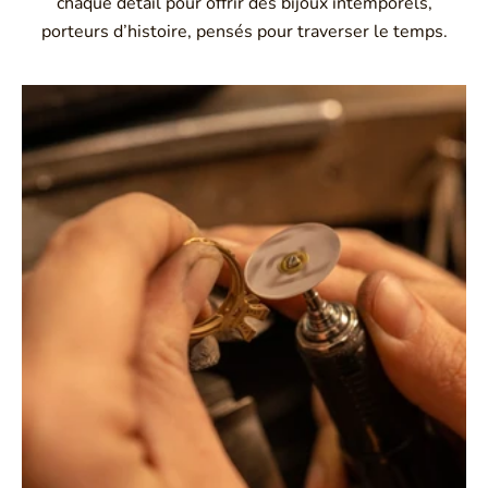
chaque détail pour offrir des bijoux intemporels,
porteurs d’histoire, pensés pour traverser le temps.
Montbrison, Lyon, Paris
Philippe & mathieu tournaire
Créateurs joailliers, révolutionnent les codes de la
joaillerie traditionnelle en y apportant des formes et des
couleurs hors du commun. Au delà des modes, la
Maison Tournaire a forgé son style de caractère et
d'élévation en puisant dans ses voyages ainsi que ses
différentes rencontres.
La Maison Tournaire qui a ouvert ses portes en 1984 à