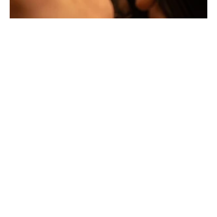
Montbrison, en France, propose aujourd'hui ces bijoux
dans le centre ville de Lyon Rue Childebert, proche de la
place bellecour et à Paris sur la célèbre Place Vendôme.
La Maison de joaillerie vous propose aussi à Montbrison,
Lyon et Paris l'ensemble de ces services de réparation
de bijou, transformation de bijou, création de bijou sur
mesure, rachat d'or, estimation de bijou.
Toutes les créations sont conçues et fabriquées
exclusivement dans notre manufacture en France. Pour
concevoir et façonner leurs bijoux les deux artistes
joailliers utilisent les matériaux les plus nobles (or
jaune, or blanc et or rose) qui peuvent être sertis de
pierres précieuses d'exception sélectionnées par des
joailliers experts.