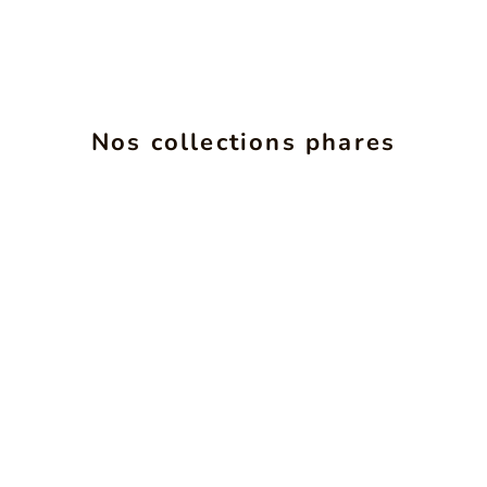
ALCHIMIE
INS
Nos collections phares
VOIR LES PRODUITS