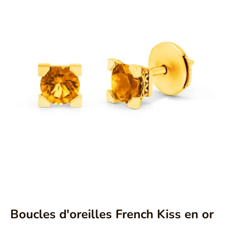
Aller à l'élément 1
Aller à l'élément 2
Aller à l'élément 3
Boucles d'oreilles French Kiss en or