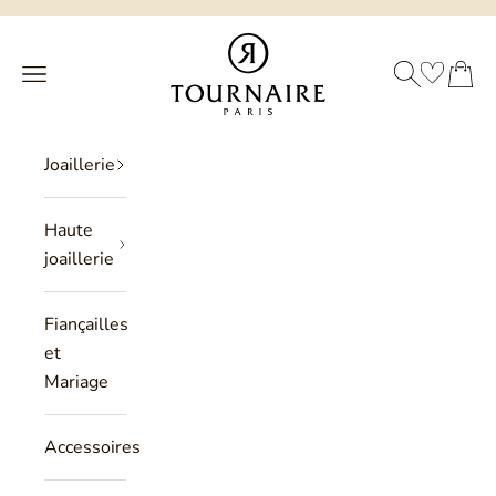
Passer au contenu
Philippe Tournaire
RECHERCHE
PANIER
Menu
Joaillerie
Haute
joaillerie
Fiançailles
et
Mariage
Accessoires