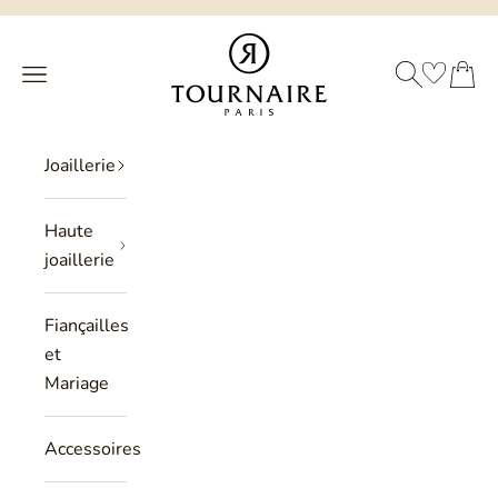
Passer au contenu
Philippe Tournaire
RECHERCHE
PANIER
Menu
Joaillerie
Haute
joaillerie
Fiançailles
et
Mariage
Accessoires