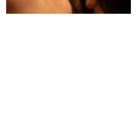
La Maison Tournaire qui a ouvert ses portes en 1984 à
Montbrison, en France, propose aujourd'hui ces bijoux
dans le centre ville de Lyon Rue Childebert, proche de la
place bellecour et à Paris sur la célèbre Place Vendôme.
La Maison de joaillerie vous propose aussi à Montbrison,
Lyon et Paris l'ensemble de ces services de réparation
de bijou, transformation de bijou, création de bijou sur
mesure, rachat d'or, estimation de bijou.
Toutes les créations sont conçues et fabriquées
exclusivement dans notre manufacture en France. Pour
concevoir et façonner leurs bijoux les deux artistes
joailliers utilisent les matériaux les plus nobles (or
jaune, or blanc et or rose) qui peuvent être sertis de
pierres précieuses d'exception sélectionnées par des
joailliers experts.