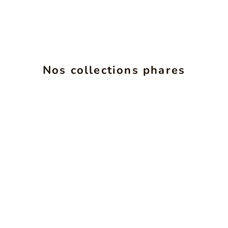
ALCHIMIE
INS
Nos collections phares
VOIR LES PRODUITS