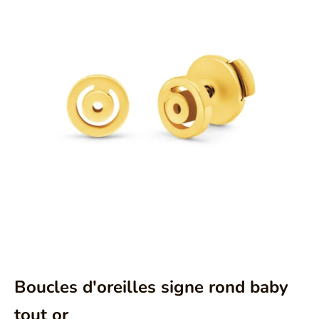
Aller à l'élément 1
Aller à l'élément 2
Aller à l'élément 3
Boucles d'oreilles signe rond baby
tout or