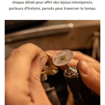
chaque détail pour offrir des bijoux intemporels,
porteurs d’histoire, pensés pour traverser le temps.
Montbrison, Lyon, Paris
Philippe & mathieu tournaire
Créateurs joailliers, révolutionnent les codes de la
joaillerie traditionnelle en y apportant des formes et des
couleurs hors du commun. Au delà des modes, la
Maison Tournaire a forgé son style de caractère et
d'élévation en puisant dans ses voyages ainsi que ses
différentes rencontres.