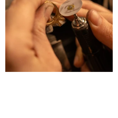
Montbrison, Lyon, Paris
Philippe & mathieu tournaire
Créateurs joailliers, révolutionnent les codes de la
joaillerie traditionnelle en y apportant des formes et des
couleurs hors du commun. Au delà des modes, la
Maison Tournaire a forgé son style de caractère et
d'élévation en puisant dans ses voyages ainsi que ses
différentes rencontres.
La Maison Tournaire qui a ouvert ses portes en 1984 à
Montbrison, en France, propose aujourd'hui ces bijoux
dans le centre ville de Lyon Rue Childebert, proche de la
place bellecour et à Paris sur la célèbre Place Vendôme.
La Maison de joaillerie vous propose aussi à Montbrison,
Lyon et Paris l'ensemble de ces services de réparation
de bijou, transformation de bijou, création de bijou sur
mesure, rachat d'or, estimation de bijou.
Toutes les créations sont conçues et fabriquées