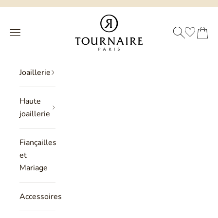
Passer au contenu
Philippe Tournaire
RECHERCHE
PANIER
Menu
Joaillerie
Haute
joaillerie
Fiançailles
et
Mariage
Accessoires