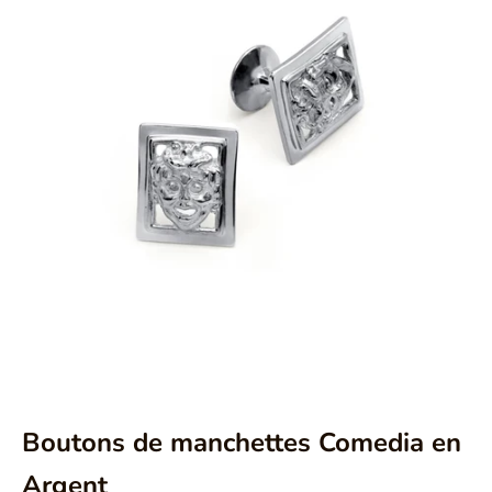
Aller à l'élément 1
Aller à l'élément 2
Boutons de manchettes Comedia en
Argent