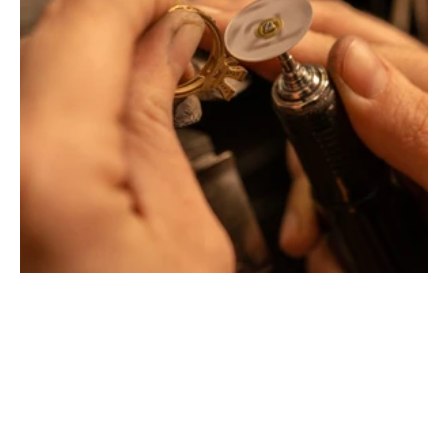
Montbrison, Lyon, Paris
Philippe & mathieu tournaire
Créateurs joailliers, révolutionnent les codes de la
joaillerie traditionnelle en y apportant des formes et des
couleurs hors du commun. Au delà des modes, la
Maison Tournaire a forgé son style de caractère et
d'élévation en puisant dans ses voyages ainsi que ses
différentes rencontres.
La Maison Tournaire qui a ouvert ses portes en 1984 à
Montbrison, en France, propose aujourd'hui ces bijoux
dans le centre ville de Lyon Rue Childebert, proche de la
place bellecour et à Paris sur la célèbre Place Vendôme.
La Maison de joaillerie vous propose aussi à Montbrison,
Lyon et Paris l'ensemble de ces services de réparation
de bijou, transformation de bijou, création de bijou sur
mesure, rachat d'or, estimation de bijou.
Toutes les créations sont conçues et fabriquées