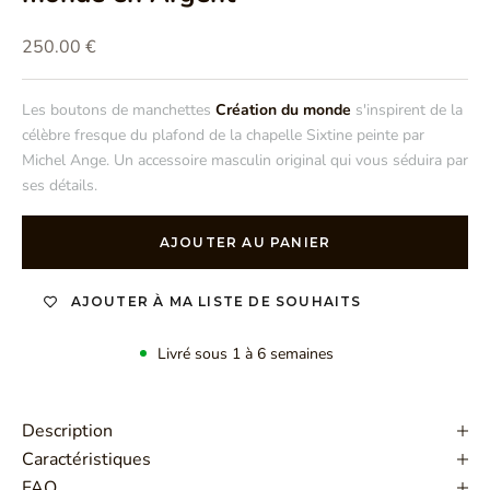
Prix de vente
250.00 €
Les boutons de manchettes
Création du monde
s'inspirent de la
célèbre fresque du plafond de la chapelle Sixtine peinte par
Michel Ange. Un accessoire masculin original qui vous séduira par
ses détails.
AJOUTER AU PANIER
AJOUTER À MA LISTE DE SOUHAITS
Livré sous 1 à 6 semaines
Description
Caractéristiques
FAQ