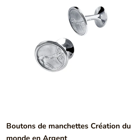
Aller à l'élément 1
Aller à l'élément 2
Boutons de manchettes Création du
monde en Argent