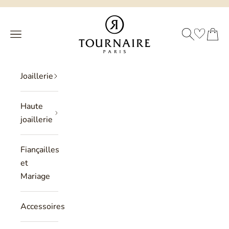
Passer au contenu
Philippe Tournaire
RECHERCHE
PANIER
Menu
Joaillerie
Haute
joaillerie
Fiançailles
et
Mariage
Accessoires