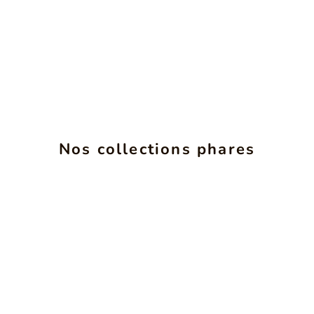
Nos collections phares
INSéPARABLES
VOIR LES PRODUITS