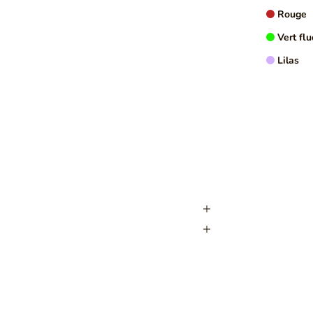
Rouge
VOIR PL
Vert flu
Lilas