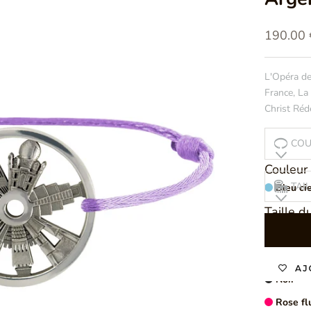
Prix de 
190.00 
L'Opéra de
France, La
Christ Réd
COU
Couleur 
TAIL
Bleu cie
Taille du
Bleu roi
Fushia
Gris ant
AJ
Noir
Rose fl