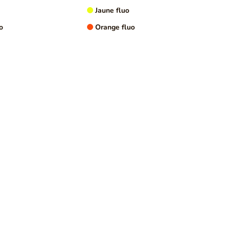
Jaune fluo
US D'INFORMATION
o
Orange fluo