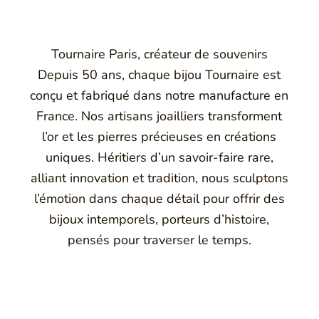
Tournaire Paris, créateur de souvenirs
Depuis 50 ans, chaque bijou Tournaire est
conçu et fabriqué dans notre manufacture en
France. Nos artisans joailliers transforment
l’or et les pierres précieuses en créations
uniques. Héritiers d’un savoir-faire rare,
alliant innovation et tradition, nous sculptons
l’émotion dans chaque détail pour offrir des
bijoux intemporels, porteurs d’histoire,
pensés pour traverser le temps.
Montbrison, Lyon, Paris
Philippe & mathieu tournaire
a joaillerie traditionnelle en y apportant des formes et des c
e caractère et d'élévation en puisant dans ses voyages ainsi q