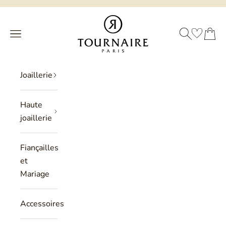
Passer au contenu
Philippe Tournaire
RECHERCHE
PANIER
Menu
Joaillerie
Haute
joaillerie
Fiançailles
et
Mariage
Accessoires