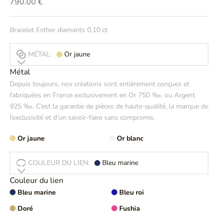
Prix de vente
790.00 €
Bracelet Esther diamants 0,10 ct
MÉTAL:
Or jaune
Métal
Depuis toujours, nos créations sont entièrement conçues et
fabriquées en France exclusivement en Or 750 ‰, ou Argent
925 ‰. C’est la garantie de pièces de haute-qualité, la marque de
l’exclusivité et d’un savoir-faire sans compromis.
Or jaune
Or blanc
COULEUR DU LIEN:
Bleu marine
Couleur du lien
Bleu marine
Bleu roi
Doré
Fushia