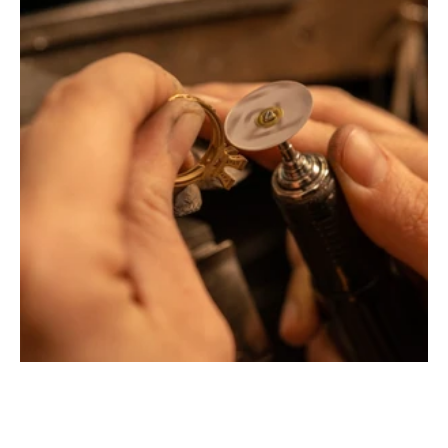
Montbrison, Lyon, Paris
Philippe & mathieu tournaire
Créateurs joailliers, révolutionnent les codes de la
joaillerie traditionnelle en y apportant des formes et des
couleurs hors du commun. Au delà des modes, la
Maison Tournaire a forgé son style de caractère et
d'élévation en puisant dans ses voyages ainsi que ses
différentes rencontres.
La Maison Tournaire qui a ouvert ses portes en 1984 à
Montbrison, en France, propose aujourd'hui ces bijoux
dans le centre ville de Lyon Rue Childebert, proche de la
place bellecour et à Paris sur la célèbre Place Vendôme.
La Maison de joaillerie vous propose aussi à Montbrison,