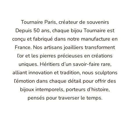
Tournaire Paris, créateur de souvenirs
Depuis 50 ans, chaque bijou Tournaire est
conçu et fabriqué dans notre manufacture en
France. Nos artisans joailliers transforment
l’or et les pierres précieuses en créations
uniques. Héritiers d’un savoir-faire rare,
alliant innovation et tradition, nous sculptons
l’émotion dans chaque détail pour offrir des
bijoux intemporels, porteurs d’histoire,
pensés pour traverser le temps.
Montbrison, Lyon, Paris
Philippe & mathieu tournaire
a joaillerie traditionnelle en y apportant des formes et des c
e caractère et d'élévation en puisant dans ses voyages ainsi q