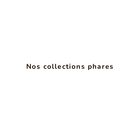
Nos collections phares
INSéPARABLES
VOIR LES PRODUITS