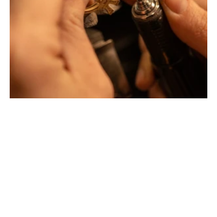
Créateurs joailliers, révolutionnent les codes de la
joaillerie traditionnelle en y apportant des formes et des
couleurs hors du commun. Au delà des modes, la
Maison Tournaire a forgé son style de caractère et
d'élévation en puisant dans ses voyages ainsi que ses
différentes rencontres.
La Maison Tournaire qui a ouvert ses portes en 1984 à
Montbrison, en France, propose aujourd'hui ces bijoux
dans le centre ville de Lyon Rue Childebert, proche de la
place bellecour et à Paris sur la célèbre Place Vendôme.
La Maison de joaillerie vous propose aussi à Montbrison,
Lyon et Paris l'ensemble de ces services de réparation
de bijou, transformation de bijou, création de bijou sur
mesure, rachat d'or, estimation de bijou.
Toutes les créations sont conçues et fabriquées
exclusivement dans notre manufacture en France. Pour
concevoir et façonner leurs bijoux les deux artistes