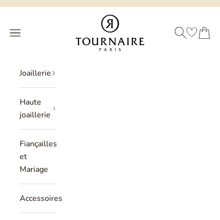
Passer au contenu
Philippe Tournaire
RECHERCHE
PANIER
Menu
Joaillerie
Haute
joaillerie
Fiançailles
et
Mariage
Accessoires