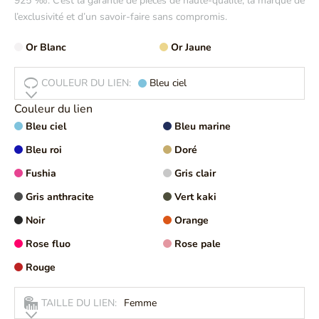
925 ‰. C’est la garantie de pièces de haute-qualité, la marque de
l’exclusivité et d’un savoir-faire sans compromis.
Or Blanc
Or Jaune
COULEUR DU LIEN:
Bleu ciel
Couleur du lien
Bleu ciel
Bleu marine
Bleu roi
Doré
Fushia
Gris clair
Gris anthracite
Vert kaki
Noir
Orange
Rose fluo
Rose pale
Rouge
TAILLE DU LIEN:
Femme