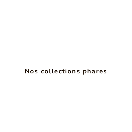
Nos collections phares
INSéPARABLES
VOIR LES PRODUITS