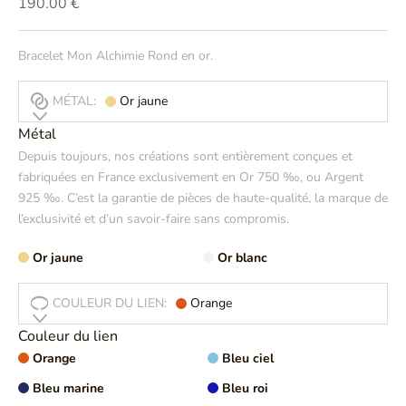
Prix de vente
190.00 €
Bracelet Mon Alchimie Rond en or.
MÉTAL:
Or jaune
Métal
Depuis toujours, nos créations sont entièrement conçues et
fabriquées en France exclusivement en Or 750 ‰, ou Argent
925 ‰. C’est la garantie de pièces de haute-qualité, la marque de
l’exclusivité et d’un savoir-faire sans compromis.
Or jaune
Or blanc
COULEUR DU LIEN:
Orange
Couleur du lien
Orange
Bleu ciel
Bleu marine
Bleu roi