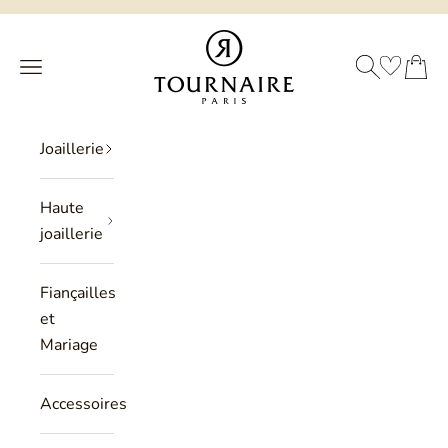
Passer au contenu
Philippe Tournaire
RECHERCHE
PANIER
Menu
Joaillerie
Haute
joaillerie
Fiançailles
et
Mariage
Accessoires