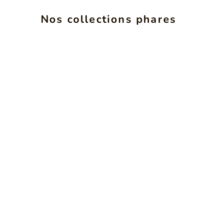
ALCHIMIE
INS
Nos collections phares
VOIR LES PRODUITS