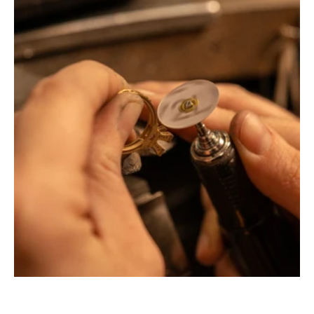
Montbrison, Lyon, Paris
Philippe & mathieu tournaire
Créateurs joailliers, révolutionnent les codes de la
joaillerie traditionnelle en y apportant des formes et des
couleurs hors du commun. Au delà des modes, la
Maison Tournaire a forgé son style de caractère et
d'élévation en puisant dans ses voyages ainsi que ses
différentes rencontres.
La Maison Tournaire qui a ouvert ses portes en 1984 à
Montbrison, en France, propose aujourd'hui ces bijoux
dans le centre ville de Lyon Rue Childebert, proche de la
place bellecour et à Paris sur la célèbre Place Vendôme.