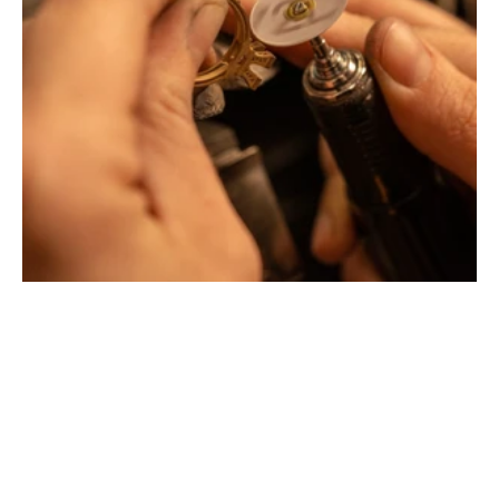
Montbrison, Lyon, Paris
Philippe & mathieu tournaire
Créateurs joailliers, révolutionnent les codes de la
joaillerie traditionnelle en y apportant des formes et des
couleurs hors du commun. Au delà des modes, la
Maison Tournaire a forgé son style de caractère et
d'élévation en puisant dans ses voyages ainsi que ses
différentes rencontres.
La Maison Tournaire qui a ouvert ses portes en 1984 à
Montbrison, en France, propose aujourd'hui ces bijoux
dans le centre ville de Lyon Rue Childebert, proche de la
place bellecour et à Paris sur la célèbre Place Vendôme.
La Maison de joaillerie vous propose aussi à Montbrison,
Lyon et Paris l'ensemble de ces services de réparation
de bijou, transformation de bijou, création de bijou sur
mesure, rachat d'or, estimation de bijou.
Toutes les créations sont conçues et fabriquées
exclusivement dans notre manufacture en France. Pour