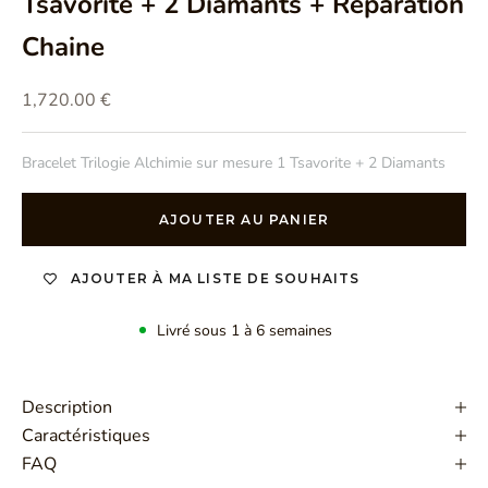
Tsavorite + 2 Diamants + Réparation
Chaine
Prix de vente
1,720.00 €
Bracelet Trilogie Alchimie sur mesure 1 Tsavorite + 2 Diamants
AJOUTER AU PANIER
AJOUTER À MA LISTE DE SOUHAITS
Livré sous 1 à 6 semaines
Description
Caractéristiques
FAQ