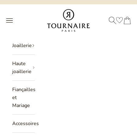
Passer au contenu
Philippe Tournaire
RECHERCHE
PANIER
Menu
Joaillerie
Haute
joaillerie
Fiançailles
et
Mariage
Accessoires