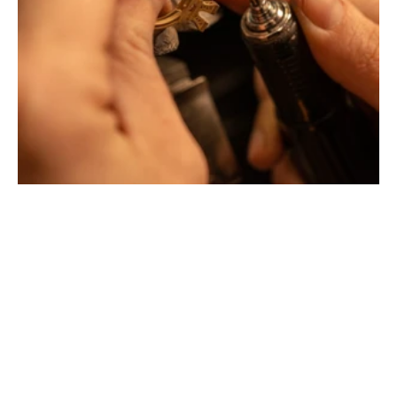
Créateurs joailliers, révolutionnent les codes de la
joaillerie traditionnelle en y apportant des formes et des
couleurs hors du commun. Au delà des modes, la
Maison Tournaire a forgé son style de caractère et
d'élévation en puisant dans ses voyages ainsi que ses
différentes rencontres.
La Maison Tournaire qui a ouvert ses portes en 1984 à
Montbrison, en France, propose aujourd'hui ces bijoux
dans le centre ville de Lyon Rue Childebert, proche de la
place bellecour et à Paris sur la célèbre Place Vendôme.
La Maison de joaillerie vous propose aussi à Montbrison,
Lyon et Paris l'ensemble de ces services de réparation
de bijou, transformation de bijou, création de bijou sur
mesure, rachat d'or, estimation de bijou.
Toutes les créations sont conçues et fabriquées
exclusivement dans notre manufacture en France. Pour
concevoir et façonner leurs bijoux les deux artistes