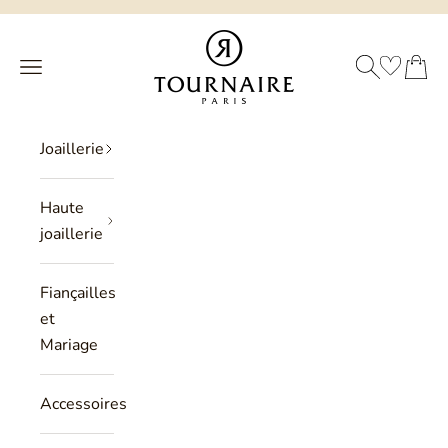
Passer au contenu
Philippe Tournaire
RECHERCHE
PANIER
Menu
Joaillerie
Haute
joaillerie
Fiançailles
et
Mariage
Accessoires