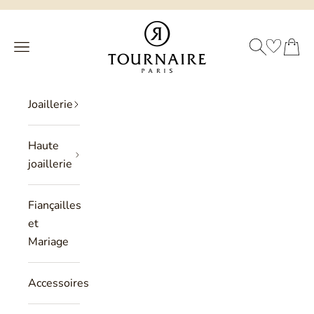
Passer au contenu
Philippe Tournaire
RECHERCHE
PANIER
Menu
Joaillerie
Haute
joaillerie
Fiançailles
et
Mariage
Accessoires