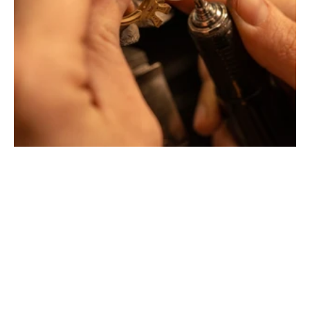
Créateurs joailliers, révolutionnent les codes de la
joaillerie traditionnelle en y apportant des formes et des
couleurs hors du commun. Au delà des modes, la
Maison Tournaire a forgé son style de caractère et
d'élévation en puisant dans ses voyages ainsi que ses
différentes rencontres.
La Maison Tournaire qui a ouvert ses portes en 1984 à
Montbrison, en France, propose aujourd'hui ces bijoux
dans le centre ville de Lyon Rue Childebert, proche de la
place bellecour et à Paris sur la célèbre Place Vendôme.
La Maison de joaillerie vous propose aussi à Montbrison,
Lyon et Paris l'ensemble de ces services de réparation
de bijou, transformation de bijou, création de bijou sur
mesure, rachat d'or, estimation de bijou.
Toutes les créations sont conçues et fabriquées
exclusivement dans notre manufacture en France. Pour
concevoir et façonner leurs bijoux les deux artistes