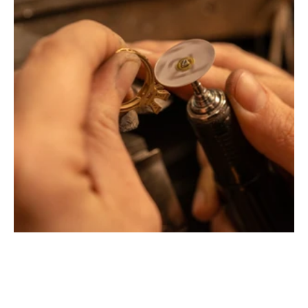
Montbrison, Lyon, Paris
Philippe & mathieu tournaire
Créateurs joailliers, révolutionnent les codes de la
joaillerie traditionnelle en y apportant des formes et des
couleurs hors du commun. Au delà des modes, la
Maison Tournaire a forgé son style de caractère et
d'élévation en puisant dans ses voyages ainsi que ses
différentes rencontres.
La Maison Tournaire qui a ouvert ses portes en 1984 à
Montbrison, en France, propose aujourd'hui ces bijoux
dans le centre ville de Lyon Rue Childebert, proche de la
place bellecour et à Paris sur la célèbre Place Vendôme.
La Maison de joaillerie vous propose aussi à Montbrison,
Lyon et Paris l'ensemble de ces services de réparation