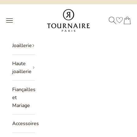
Passer au contenu
Philippe Tournaire
RECHERCHE
PANIER
Menu
Joaillerie
Haute
joaillerie
Fiançailles
et
Mariage
Accessoires