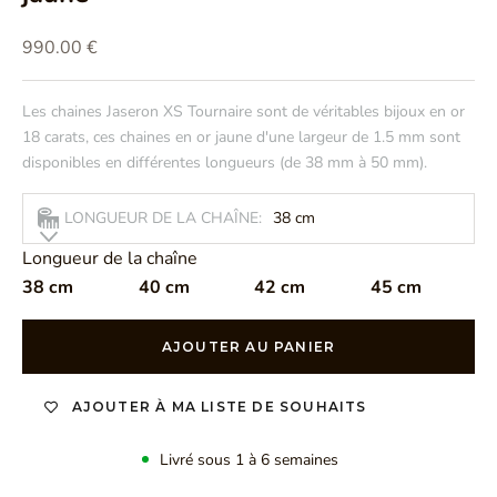
Prix de vente
990.00 €
Les chaines Jaseron XS Tournaire sont de véritables bijoux en or
18 carats, ces chaines en or jaune d'une largeur de 1.5 mm sont
disponibles en différentes longueurs (de 38 mm à 50 mm).
LONGUEUR DE LA CHAÎNE:
38 cm
Longueur de la chaîne
38 cm
40 cm
42 cm
45 cm
AJOUTER AU PANIER
AJOUTER À MA LISTE DE SOUHAITS
Livré sous 1 à 6 semaines