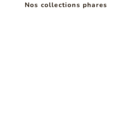
ALCHIMIE
INS
Nos collections phares
VOIR LES PRODUITS