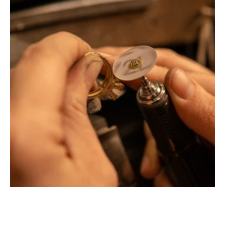
Montbrison, Lyon, Paris
Philippe & mathieu tournaire
Créateurs joailliers, révolutionnent les codes de la
joaillerie traditionnelle en y apportant des formes et des
couleurs hors du commun. Au delà des modes, la
Maison Tournaire a forgé son style de caractère et
d'élévation en puisant dans ses voyages ainsi que ses
différentes rencontres.
La Maison Tournaire qui a ouvert ses portes en 1984 à
Montbrison, en France, propose aujourd'hui ces bijoux
dans le centre ville de Lyon Rue Childebert, proche de la
place bellecour et à Paris sur la célèbre Place Vendôme.
La Maison de joaillerie vous propose aussi à Montbrison,