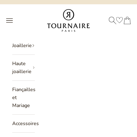
Passer au contenu
Philippe Tournaire
RECHERCHE
PANIER
Menu
Joaillerie
Haute
joaillerie
Fiançailles
et
Mariage
Accessoires