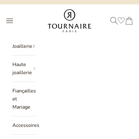
Passer au contenu
Philippe Tournaire
RECHERCHE
PANIER
Menu
Joaillerie
Haute
joaillerie
Fiançailles
et
Mariage
Accessoires