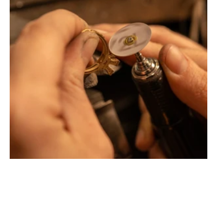
Montbrison, Lyon, Paris
Philippe & mathieu tournaire
Créateurs joailliers, révolutionnent les codes de la
joaillerie traditionnelle en y apportant des formes et des
couleurs hors du commun. Au delà des modes, la
Maison Tournaire a forgé son style de caractère et
d'élévation en puisant dans ses voyages ainsi que ses
différentes rencontres.
La Maison Tournaire qui a ouvert ses portes en 1984 à
Montbrison, en France, propose aujourd'hui ces bijoux
dans le centre ville de Lyon Rue Childebert, proche de la
place bellecour et à Paris sur la célèbre Place Vendôme.
La Maison de joaillerie vous propose aussi à Montbrison,
Lyon et Paris l'ensemble de ces services de réparation
de bijou, transformation de bijou, création de bijou sur