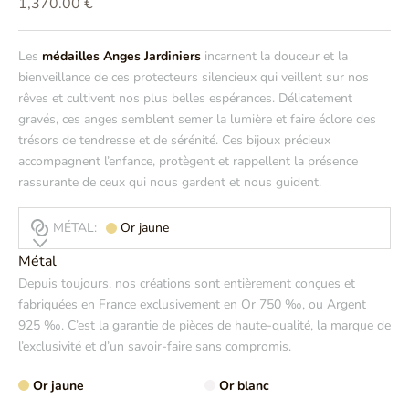
Prix de vente
1,370.00 €
Les
médailles Anges Jardiniers
incarnent la douceur et la
bienveillance de ces protecteurs silencieux qui veillent sur nos
rêves et cultivent nos plus belles espérances. Délicatement
gravés, ces anges semblent semer la lumière et faire éclore des
trésors de tendresse et de sérénité. Ces bijoux précieux
accompagnent l’enfance, protègent et rappellent la présence
rassurante de ceux qui nous gardent et nous guident.
MÉTAL:
Or jaune
Métal
Depuis toujours, nos créations sont entièrement conçues et
fabriquées en France exclusivement en Or 750 ‰, ou Argent
925 ‰. C’est la garantie de pièces de haute-qualité, la marque de
l’exclusivité et d’un savoir-faire sans compromis.
Or jaune
Or blanc