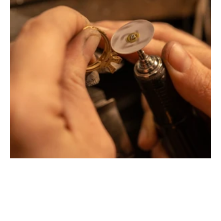
Montbrison, Lyon, Paris
Philippe & mathieu tournaire
Créateurs joailliers, révolutionnent les codes de la
joaillerie traditionnelle en y apportant des formes et des
couleurs hors du commun. Au delà des modes, la
Maison Tournaire a forgé son style de caractère et
d'élévation en puisant dans ses voyages ainsi que ses
différentes rencontres.
La Maison Tournaire qui a ouvert ses portes en 1984 à
Montbrison, en France, propose aujourd'hui ces bijoux
dans le centre ville de Lyon Rue Childebert, proche de la
place bellecour et à Paris sur la célèbre Place Vendôme.
La Maison de joaillerie vous propose aussi à Montbrison,
Lyon et Paris l'ensemble de ces services de réparation
de bijou, transformation de bijou, création de bijou sur