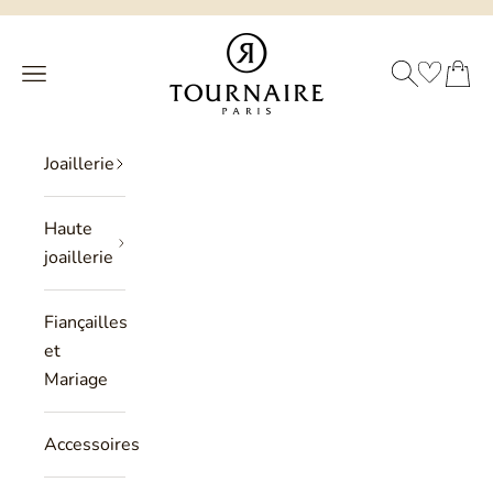
Passer au contenu
Philippe Tournaire
RECHERCHE
PANIER
Menu
Joaillerie
Haute
joaillerie
Fiançailles
et
Mariage
Accessoires