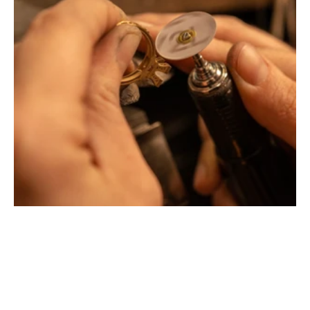
Montbrison, Lyon, Paris
Philippe & mathieu tournaire
Créateurs joailliers, révolutionnent les codes de la
joaillerie traditionnelle en y apportant des formes et des
couleurs hors du commun. Au delà des modes, la
Maison Tournaire a forgé son style de caractère et
d'élévation en puisant dans ses voyages ainsi que ses
différentes rencontres.
La Maison Tournaire qui a ouvert ses portes en 1984 à
Montbrison, en France, propose aujourd'hui ces bijoux
dans le centre ville de Lyon Rue Childebert, proche de la
place bellecour et à Paris sur la célèbre Place Vendôme.
La Maison de joaillerie vous propose aussi à Montbrison,
Lyon et Paris l'ensemble de ces services de réparation
de bijou, transformation de bijou, création de bijou sur
mesure, rachat d'or, estimation de bijou.