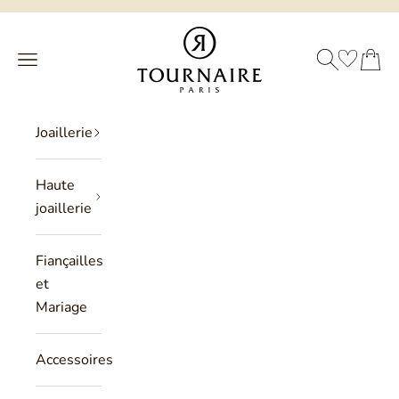
Passer au contenu
Philippe Tournaire
RECHERCHE
PANIER
Menu
Joaillerie
Haute
joaillerie
Fiançailles
et
Mariage
Accessoires