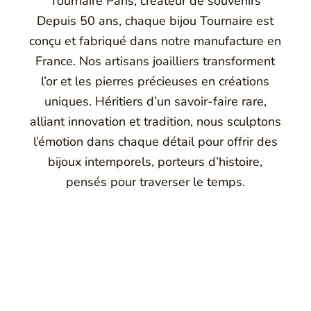
Tournaire Paris, créateur de souvenirs
Depuis 50 ans, chaque bijou Tournaire est
conçu et fabriqué dans notre manufacture en
France. Nos artisans joailliers transforment
l’or et les pierres précieuses en créations
uniques. Héritiers d’un savoir-faire rare,
alliant innovation et tradition, nous sculptons
l’émotion dans chaque détail pour offrir des
bijoux intemporels, porteurs d’histoire,
pensés pour traverser le temps.
Montbrison, Lyon, Paris
Philippe & mathieu tournaire
a joaillerie traditionnelle en y apportant des formes et des c
e caractère et d'élévation en puisant dans ses voyages ainsi q
Montbrison, en France, propose aujourd'hui ces bijoux dans le 
Maison de joaillerie vous propose aussi à Montbrison, Lyon et P
ion de bijou, création de bijou sur mesure, rachat d'or, estimati