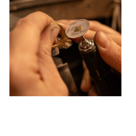
ouleurs hors du commun. Au delà des modes, la Maison
ue ses différentes rencontres.
centre ville de Lyon Rue Childebert, proche de la place
aris l'ensemble de ces services de réparation de bijou,
on de bijou.