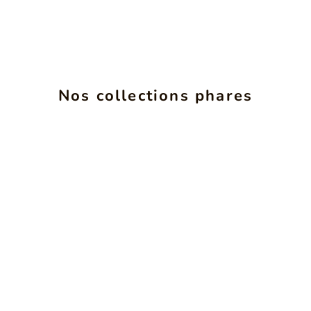
Nos collections phares
INSéPARABLES
VOIR LES PRODUITS