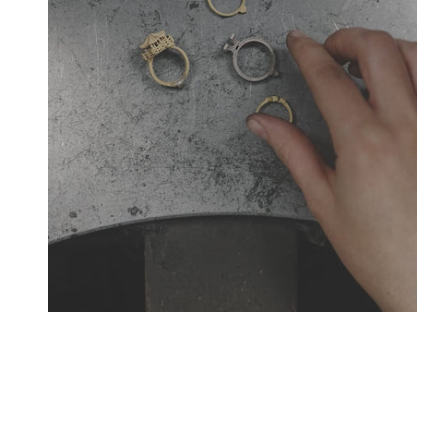
Créateurs joailliers, révolutionnent les codes de l
Tournaire a forgé son style d
La Maison Tournaire qui a ouvert ses portes en 1984 à 
bellecour et à Paris sur la célèbre Place Vendôme. La 
transformat