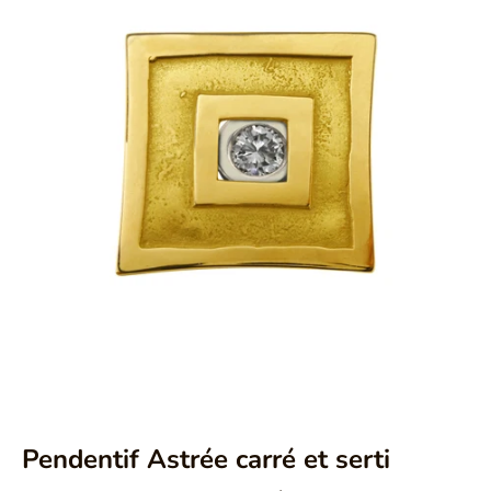
Aller à l'élément 1
Aller à l'élément 2
Pendentif Astrée carré et serti