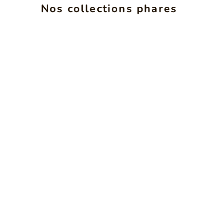
ALCHIMIE
INS
Nos collections phares
VOIR LES PRODUITS