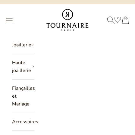
Passer au contenu
Philippe Tournaire
RECHERCHE
PANIER
Menu
Joaillerie
Haute
joaillerie
Fiançailles
et
Mariage
Accessoires