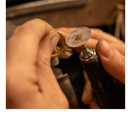
Montbrison, Lyon, Paris
Philippe & mathieu tournaire
Créateurs joailliers, révolutionnent les codes de la
joaillerie traditionnelle en y apportant des formes et des
couleurs hors du commun. Au delà des modes, la
Maison Tournaire a forgé son style de caractère et
d'élévation en puisant dans ses voyages ainsi que ses
différentes rencontres.
La Maison Tournaire qui a ouvert ses portes en 1984 à
Montbrison, en France, propose aujourd'hui ces bijoux
dans le centre ville de Lyon Rue Childebert, proche de la
place bellecour et à Paris sur la célèbre Place Vendôme.
La Maison de joaillerie vous propose aussi à Montbrison,