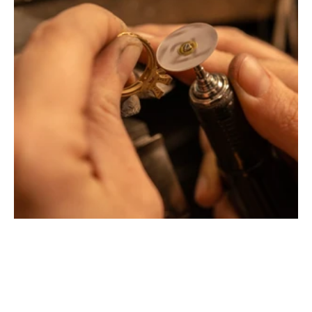
Montbrison, Lyon, Paris
Philippe & mathieu tournaire
Créateurs joailliers, révolutionnent les codes de la
joaillerie traditionnelle en y apportant des formes et des
couleurs hors du commun. Au delà des modes, la
Maison Tournaire a forgé son style de caractère et
d'élévation en puisant dans ses voyages ainsi que ses
différentes rencontres.
La Maison Tournaire qui a ouvert ses portes en 1984 à
Montbrison, en France, propose aujourd'hui ces bijoux
dans le centre ville de Lyon Rue Childebert, proche de la
place bellecour et à Paris sur la célèbre Place Vendôme.
La Maison de joaillerie vous propose aussi à Montbrison,
Lyon et Paris l'ensemble de ces services de réparation
de bijou, transformation de bijou, création de bijou sur