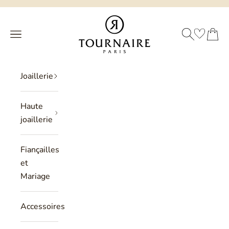
Passer au contenu
Philippe Tournaire
RECHERCHE
PANIER
Menu
Joaillerie
Haute
joaillerie
Fiançailles
et
Mariage
Accessoires