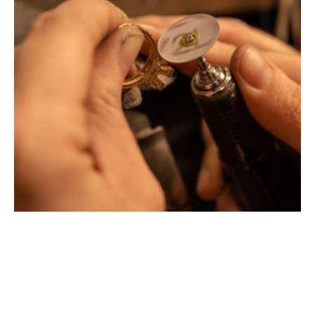
Montbrison, Lyon, Paris
Philippe & mathieu tournaire
Créateurs joailliers, révolutionnent les codes de la
joaillerie traditionnelle en y apportant des formes et des
couleurs hors du commun. Au delà des modes, la
Maison Tournaire a forgé son style de caractère et
d'élévation en puisant dans ses voyages ainsi que ses
différentes rencontres.
La Maison Tournaire qui a ouvert ses portes en 1984 à
Montbrison, en France, propose aujourd'hui ces bijoux
dans le centre ville de Lyon Rue Childebert, proche de la
place bellecour et à Paris sur la célèbre Place Vendôme.
La Maison de joaillerie vous propose aussi à Montbrison,
Lyon et Paris l'ensemble de ces services de réparation
de bijou, transformation de bijou, création de bijou sur
mesure, rachat d'or, estimation de bijou.