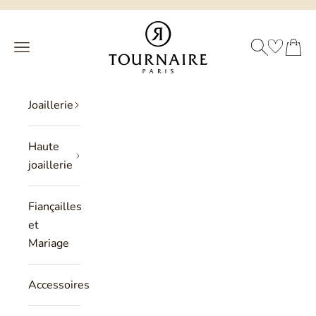
Passer au contenu
Philippe Tournaire
RECHERCHE
PANIER
Menu
Joaillerie
Haute
joaillerie
Fiançailles
et
Mariage
Accessoires