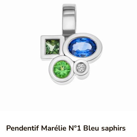
Aller à l'élément 1
Aller à l'élément 2
Pendentif Marélie N°1 Bleu saphirs