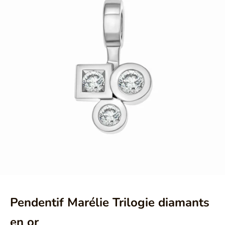
Aller à l'élément 1
Aller à l'élément 2
Pendentif Marélie Trilogie diamants
en or