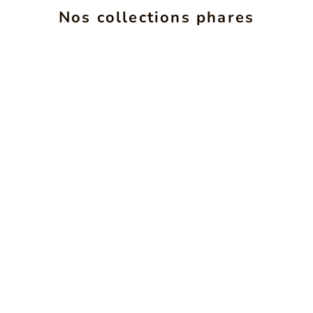
ALCHIMIE
INS
Nos collections phares
VOIR LES PRODUITS