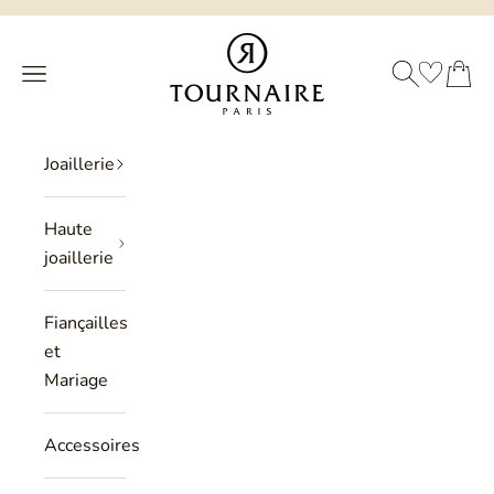
Passer au contenu
Philippe Tournaire
RECHERCHE
PANIER
Menu
Joaillerie
Haute
joaillerie
Fiançailles
et
Mariage
Accessoires