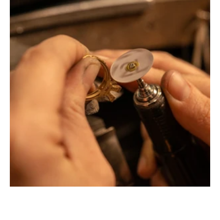
Montbrison, Lyon, Paris
Philippe & mathieu tournaire
Créateurs joailliers, révolutionnent les codes de la
joaillerie traditionnelle en y apportant des formes et des
couleurs hors du commun. Au delà des modes, la
Maison Tournaire a forgé son style de caractère et
d'élévation en puisant dans ses voyages ainsi que ses
différentes rencontres.
La Maison Tournaire qui a ouvert ses portes en 1984 à
Montbrison, en France, propose aujourd'hui ces bijoux
dans le centre ville de Lyon Rue Childebert, proche de la
place bellecour et à Paris sur la célèbre Place Vendôme.
La Maison de joaillerie vous propose aussi à Montbrison,