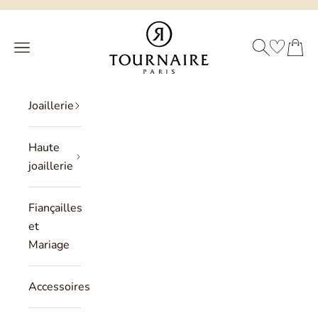
Passer au contenu
Philippe Tournaire
RECHERCHE
PANIER
Menu
Joaillerie
Haute
joaillerie
Fiançailles
et
Mariage
Accessoires