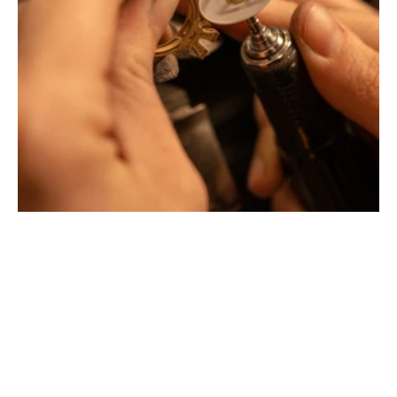
Philippe & mathieu tournaire
Créateurs joailliers, révolutionnent les codes de la
joaillerie traditionnelle en y apportant des formes et des
couleurs hors du commun. Au delà des modes, la
Maison Tournaire a forgé son style de caractère et
d'élévation en puisant dans ses voyages ainsi que ses
différentes rencontres.
La Maison Tournaire qui a ouvert ses portes en 1984 à
Montbrison, en France, propose aujourd'hui ces bijoux
dans le centre ville de Lyon Rue Childebert, proche de la
place bellecour et à Paris sur la célèbre Place Vendôme.
La Maison de joaillerie vous propose aussi à Montbrison,
Lyon et Paris l'ensemble de ces services de réparation
de bijou, transformation de bijou, création de bijou sur
mesure, rachat d'or, estimation de bijou.
Toutes les créations sont conçues et fabriquées
exclusivement dans notre manufacture en France. Pour