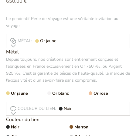
Prix de vente
650.00 €
Le pendentif Perle de Voyage est une véritable invitation au
voyage.
MÉTAL:
Or jaune
Métal
Depuis toujours, nos créations sont entièrement conçues et
fabriquées en France exclusivement en Or 750 ‰, ou Argent
925 ‰. C’est la garantie de pièces de haute-qualité, la marque de
l’exclusivité et d’un savoir-faire sans compromis.
Or jaune
Or blanc
Or rose
COULEUR DU LIEN:
Noir
Couleur du lien
Noir
Marron