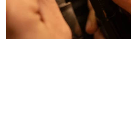
Maison Tournaire a forgé son style de caractère et
d'élévation en puisant dans ses voyages ainsi que ses
différentes rencontres.
La Maison Tournaire qui a ouvert ses portes en 1984 à
Montbrison, en France, propose aujourd'hui ces bijoux
dans le centre ville de Lyon Rue Childebert, proche de la
place bellecour et à Paris sur la célèbre Place Vendôme.
La Maison de joaillerie vous propose aussi à Montbrison,
Lyon et Paris l'ensemble de ces services de réparation
de bijou, transformation de bijou, création de bijou sur
mesure, rachat d'or, estimation de bijou.
Toutes les créations sont conçues et fabriquées
exclusivement dans notre manufacture en France. Pour
concevoir et façonner leurs bijoux les deux artistes
joailliers utilisent les matériaux les plus nobles (or
jaune, or blanc et or rose) qui peuvent être sertis de
pierres précieuses d'exception sélectionnées par des