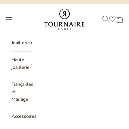
Passer au contenu
Philippe Tournaire
RECHERCHE
PANIER
Menu
Joaillerie
Haute
joaillerie
Fiançailles
et
Mariage
Accessoires