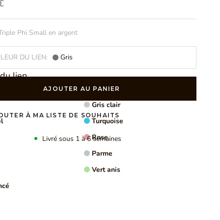
vente
€
Triple Phi Small en argent
LEUR DU LIEN:
Gris
du lien
Noir
AJOUTER AU PANIER
Gris clair
OUTER À MA LISTE DE SOUHAITS
l
Turquoise
Rose
Livré sous 1 à 6 semaines
Parme
US D'INFORMATION
Vert anis
ncé