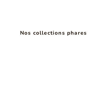
Nos collections phares
INSéPARABLES
VOIR LES PRODUITS