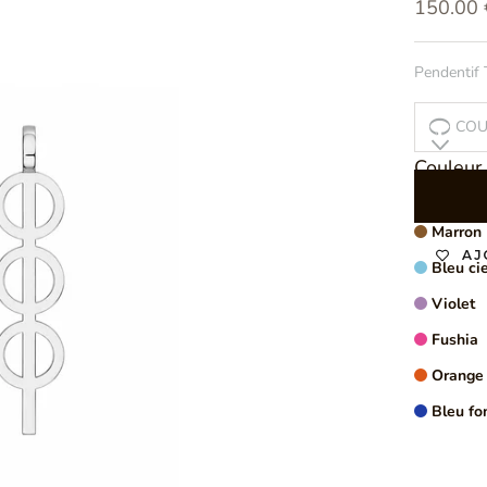
Prix de 
150.00 
Pendentif 
COU
Couleur 
Gris
Marron
AJ
Bleu cie
Violet
Fushia
VOIR PL
Orange
Bleu fo