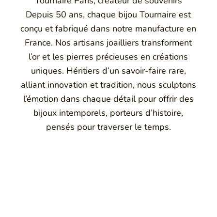
Tournaire Paris, créateur de souvenirs
Depuis 50 ans, chaque bijou Tournaire est
conçu et fabriqué dans notre manufacture en
France. Nos artisans joailliers transforment
l’or et les pierres précieuses en créations
uniques. Héritiers d’un savoir-faire rare,
alliant innovation et tradition, nous sculptons
l’émotion dans chaque détail pour offrir des
bijoux intemporels, porteurs d’histoire,
pensés pour traverser le temps.
Montbrison, Lyon, Paris
Philippe & mathieu tournaire
a joaillerie traditionnelle en y apportant des formes et des c
e caractère et d'élévation en puisant dans ses voyages ainsi q
Montbrison, en France, propose aujourd'hui ces bijoux dans le 
Maison de joaillerie vous propose aussi à Montbrison, Lyon et P
ion de bijou, création de bijou sur mesure, rachat d'or, estimati