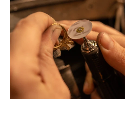
ouleurs hors du commun. Au delà des modes, la Maison
ue ses différentes rencontres.
centre ville de Lyon Rue Childebert, proche de la place
aris l'ensemble de ces services de réparation de bijou,
on de bijou.