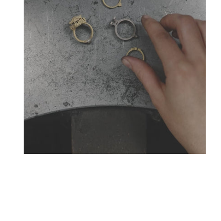
Créateurs joailliers, révolutionnent les codes de l
Tournaire a forgé son style d
La Maison Tournaire qui a ouvert ses portes en 1984 à 
bellecour et à Paris sur la célèbre Place Vendôme. La 
transformat