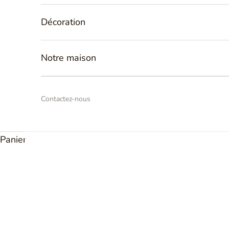
Bijoux Femme
Décoration
Découvrez
nos collections de
bijoux de créateur
s
pensé
femmes
. Une large palette de bijoux comme
nos
bagues, 
Notre maison
bracelets,
pendentifs
... Nous vous proposons des
bijoux
d'exception
, en or et en argent, à offrir ou pour vous fair
modèles classiques aux créations les plus originales, que
votre style, il y aura toujours un bijou Tournaire fait un
Contactez-nous
vous !
Panier