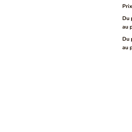
Pri
Du 
au 
Du 
au 