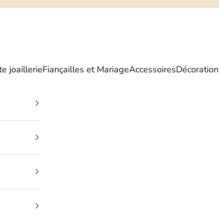
Philippe Tournaire
e joaillerie
Fiançailles et Mariage
Accessoires
Décoration