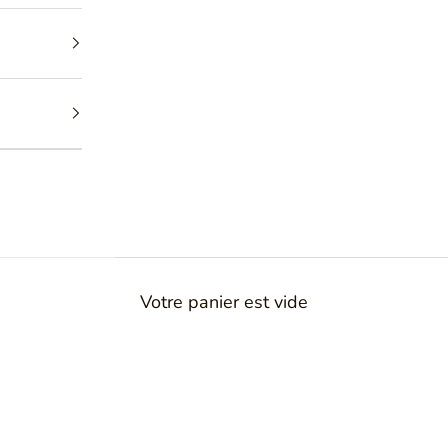
es pour les
alliances,
 uniques et
e plaisir.
Des
l que soit
iquement pour
Votre panier est vide