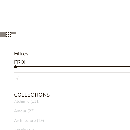
Filtres
PRIX
€
COLLECTIONS
Alchimie (111)
Amour (23)
Architecture (19)