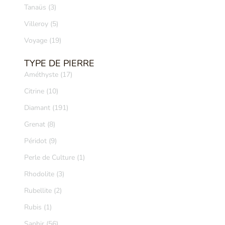
Tanaüs (3)
Villeroy (5)
Voyage (19)
TYPE DE PIERRE
Améthyste (17)
Citrine (10)
Diamant (191)
Grenat (8)
Péridot (9)
Perle de Culture (1)
Rhodolite (3)
Rubellite (2)
Rubis (1)
Saphir (56)