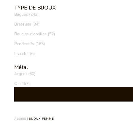
TYPE DE BIJOUX
Bagues (243)
Bracelets (94)
Boucles d'oreilles (52)
Pendentifs (165)
bracelet (6)
Métal
Argent (60)
Or (457)
Accueil
|
BIJOUX FEMME