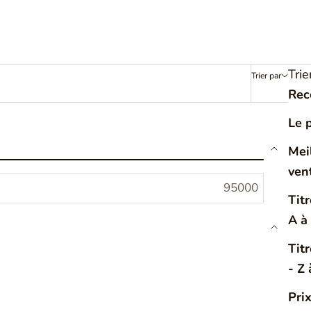
Trie
Trier par
Filtrer
Rec
Le 
Mei
ven
Titr
A à
Tit
- Z 
Pri