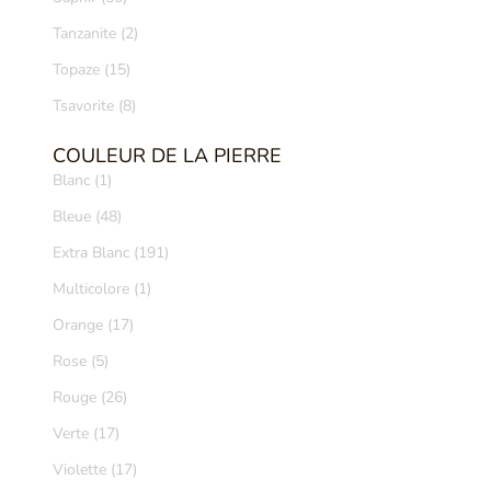
Tanzanite (2)
Topaze (15)
Tsavorite (8)
COULEUR DE LA PIERRE
Blanc (1)
Bleue (48)
Extra Blanc (191)
Multicolore (1)
Orange (17)
Rose (5)
Rouge (26)
Verte (17)
Violette (17)