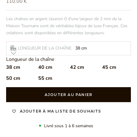
Prix de vente
110.00 €
Les chaînes en argent Jaseron 0 d'une largeur de 2 mm de la
Maison Tournaire sont de véritables bijoux de luxe Français. Ces
créations sont disponibles en différentes longueurs.
LONGUEUR DE LA CHAÎNE:
38 cm
Longueur de la chaîne
38 cm
40 cm
42 cm
45 cm
50 cm
55 cm
AJOUTER AU PANIER
AJOUTER À MA LISTE DE SOUHAITS
Livré sous 1 à 6 semaines