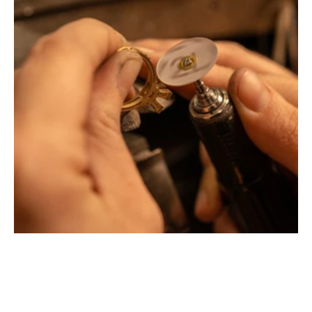
Montbrison, Lyon, Paris
Philippe & mathieu tournaire
Créateurs joailliers, révolutionnent les codes de la
joaillerie traditionnelle en y apportant des formes et des
couleurs hors du commun. Au delà des modes, la
Maison Tournaire a forgé son style de caractère et
d'élévation en puisant dans ses voyages ainsi que ses
différentes rencontres.
La Maison Tournaire qui a ouvert ses portes en 1984 à
Montbrison, en France, propose aujourd'hui ces bijoux
dans le centre ville de Lyon Rue Childebert, proche de la
place bellecour et à Paris sur la célèbre Place Vendôme.
La Maison de joaillerie vous propose aussi à Montbrison,
Lyon et Paris l'ensemble de ces services de réparation