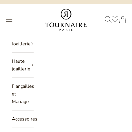
Passer au contenu
Philippe Tournaire
RECHERCHE
PANIER
Menu
Joaillerie
Haute
joaillerie
Fiançailles
et
Mariage
Accessoires