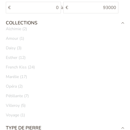
€
à
€
COLLECTIONS
Alchimie (2)
Amour (1)
Daisy (3)
Esther (12)
French Kiss (24)
Marélie (17)
Opéra (2)
Pétillante (7)
Villeroy (5)
Voyage (1)
TYPE DE PIERRE