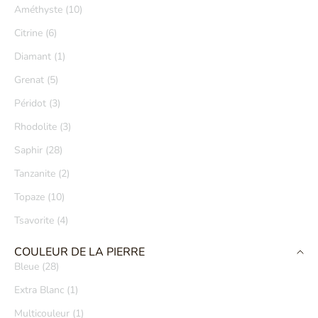
Améthyste (10)
Citrine (6)
Diamant (1)
Grenat (5)
Péridot (3)
Rhodolite (3)
Saphir (28)
Tanzanite (2)
Topaze (10)
Tsavorite (4)
COULEUR DE LA PIERRE
Bleue (28)
Extra Blanc (1)
Multicouleur (1)