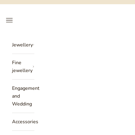
Skip to content
Philippe Tournaire
SEARCH
CART
Menu
Jewellery
Fine
jewellery
Engagement
and
Wedding
Accessories