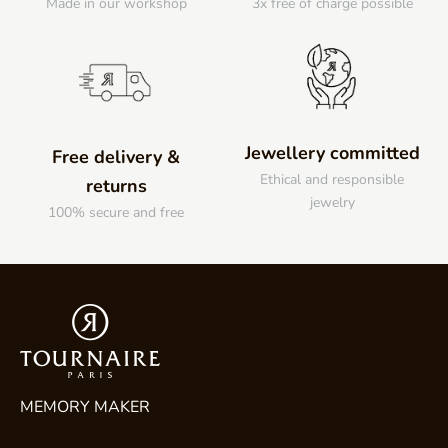
Made in our workshop
3x free of charge possible
Jewellery committed
Free delivery &
Ethical and responsible
returns
jewelry
100% secure and free
MEMORY MAKER