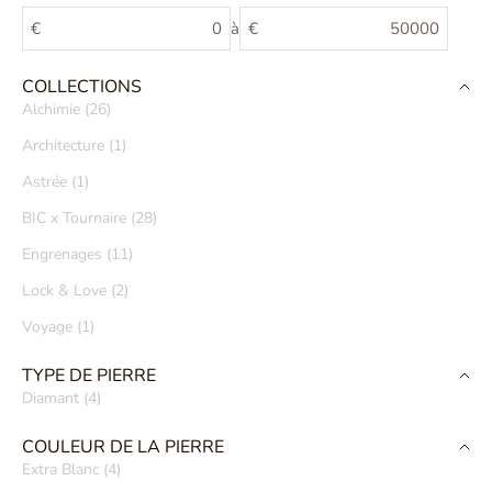
€
à
€
COLLECTIONS
Alchimie (26)
Architecture (1)
Astrée (1)
BIC x Tournaire (28)
Engrenages (11)
Lock & Love (2)
Voyage (1)
TYPE DE PIERRE
Diamant (4)
COULEUR DE LA PIERRE
Extra Blanc (4)