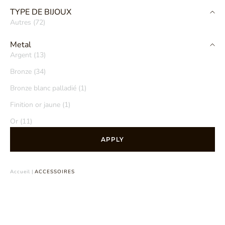
TYPE DE BIJOUX
Autres (72)
Metal
Argent (13)
Bronze (34)
Bronze blanc palladié (1)
Finition or jaune (1)
Or (11)
APPLY
Accueil
|
ACCESSOIRES