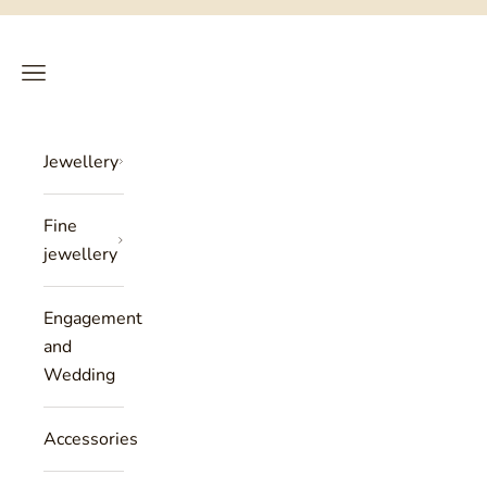
Skip to content
Philippe Tournaire
SEARCH
CART
Menu
Jewellery
Fine
jewellery
Engagement
and
Wedding
Accessories