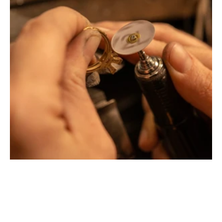
Montbrison, Lyon, Paris
Philippe & mathieu tournaire
Creative jewelers, revolutionize the codes of traditional
Jewellery with unusual shapes and colors. Beyond
fashion, Tournaire has forged its style of character and
elevation by drawing on its travels and encounters.
La Maison Tournaire opened its doors in 1984 in
Montbrison, France, and today offers its jewelry in
downtown Lyon on Rue Childebert, near Place
Bellecour, and in Paris on the famous Place Vendôme. In
Montbrison, Lyon and Paris, La Maison de Jewellery also
offers a full range of jewelry repair services, jewelry
transformation, custom jewelry design, gold buying and