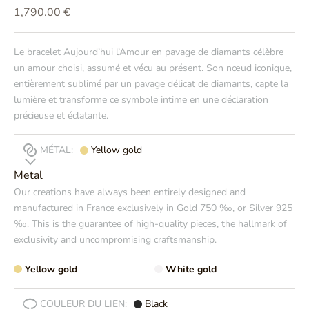
Prix de vente
1,790.00 €
Le bracelet Aujourd’hui l’Amour en pavage de diamants célèbre
un amour choisi, assumé et vécu au présent. Son nœud iconique,
entièrement sublimé par un pavage délicat de diamants, capte la
lumière et transforme ce symbole intime en une déclaration
précieuse et éclatante.
MÉTAL:
Yellow gold
Metal
Our creations have always been entirely designed and
manufactured in France exclusively in Gold 750 ‰, or Silver 925
‰. This is the guarantee of high-quality pieces, the hallmark of
exclusivity and uncompromising craftsmanship.
Yellow gold
White gold
COULEUR DU LIEN:
Black