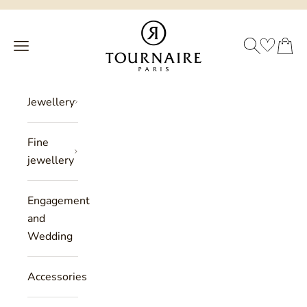
Skip to content
Philippe Tournaire
SEARCH
CART
Menu
Jewellery
Fine
jewellery
Engagement
and
Wedding
Accessories