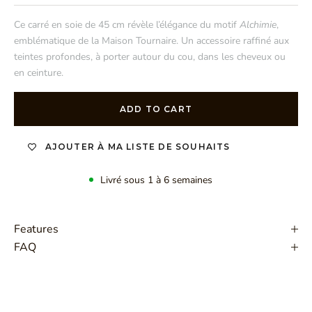
Ce carré en soie de 45 cm révèle l’élégance du motif
Alchimie
,
emblématique de la Maison Tournaire. Un accessoire raffiné aux
teintes profondes, à porter autour du cou, dans les cheveux ou
en ceinture.
ADD TO CART
AJOUTER À MA LISTE DE SOUHAITS
Livré sous 1 à 6 semaines
Features
FAQ