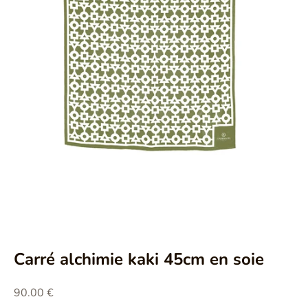
Aller à l'élément 1
Aller à l'élément 2
Aller à l'élément 3
Carré alchimie kaki 45cm en soie
Prix de vente
90.00 €