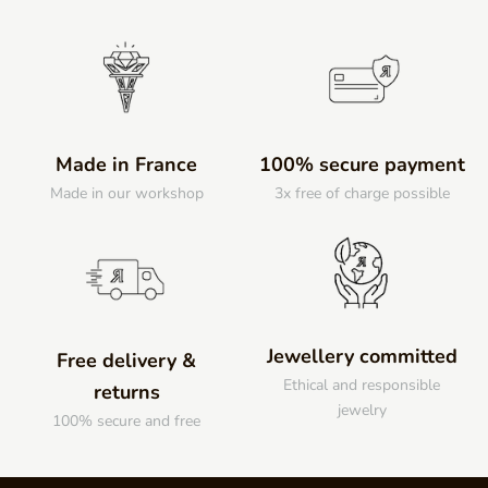
Made in France
100% secure payment
Made in our workshop
3x free of charge possible
Jewellery committed
Free delivery &
Ethical and responsible
returns
jewelry
100% secure and free