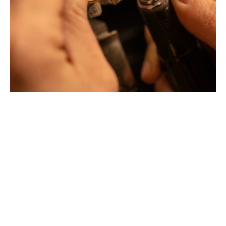
Philippe & mathieu tournaire
Creative jewelers, revolutionize the codes of traditional
Jewellery with unusual shapes and colors. Beyond
fashion, Tournaire has forged its style of character and
elevation by drawing on its travels and encounters.
La Maison Tournaire opened its doors in 1984 in
Montbrison, France, and today offers its jewelry in
downtown Lyon on Rue Childebert, near Place
Bellecour, and in Paris on the famous Place Vendôme. In
Montbrison, Lyon and Paris, La Maison de Jewellery also
offers a full range of jewelry repair services, jewelry
transformation, custom jewelry design, gold buying and
jewelry appraisal.
All creations are designed and crafted exclusively in our
factory in France. To design and shape their jewelry, the
two artist-jewelers use the noblest materials (yellow
gold, white gold and gold pink), which can be set with