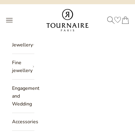
Skip to content
Philippe Tournaire
SEARCH
CART
Menu
Jewellery
Fine
jewellery
Engagement
and
Wedding
Accessories